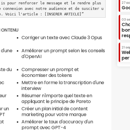
ojis pour renforcer le message et le rendre plus 
27 a
Goo
e connexion avec notre audience et de susciter u
ue. Voici l'article : [INSERER ARTICLE]”
03 s
Cha
 CONTENU
bon
res
Corriger un texte avec Claude 3 Opus
21 se
n d'une
Améliorer un prompt selon les conseils
Web
d'OpenAI
per
ste du
Compresser un prompt et
économiser des tokens
ec
Mettre en forme la transcription d'une
interview
eur
Résumer n'importe quel texte en
appliquant le principe de Pareto
ur un
Créer un plan initial de content
GPT
marketing pour votre marque
pt
Améliorer le taux d'accuracy d'un
prompt avec GPT-4