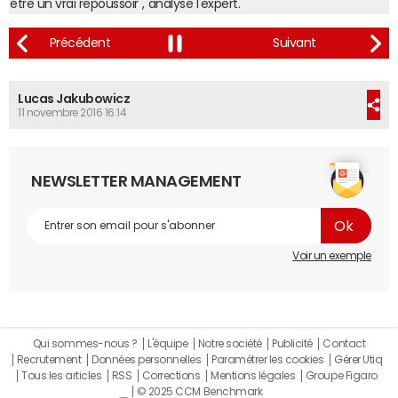
être un vrai repoussoir", analyse l'expert.
Lucas Jakubowicz
11 novembre 2016 16:14
NEWSLETTER MANAGEMENT
Voir un exemple
Qui sommes-nous ?
L'équipe
Notre société
Publicité
Contact
Recrutement
Données personnelles
Paramétrer les cookies
Gérer Utiq
Tous les articles
RSS
Corrections
Mentions légales
Groupe Figaro
© 2025 CCM Benchmark