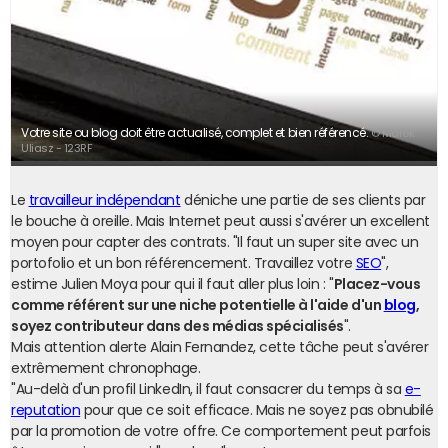
Votre site ou blog doit être actualisé, complet et bien référencé.
© Marek
Uliasz - 123RF
Le
travailleur indépendant
déniche une partie de ses clients par
le bouche à oreille. Mais Internet peut aussi s'avérer un excellent
moyen pour capter des contrats. "Il faut un super site avec un
portofolio et un bon référencement. Travaillez votre
SEO
",
estime Julien Moya pour qui il faut aller plus loin : "
Placez-vous
comme référent sur une niche potentielle à l'aide d'un
blog
,
soyez contributeur dans des médias spécialisés
".
Mais attention alerte Alain Fernandez, cette tâche peut s'avérer
extrêmement chronophage.
"Au-delà d'un profil LinkedIn, il faut consacrer du temps à sa
e-
reputation
pour que ce soit efficace. Mais ne soyez pas obnubilé
par la promotion de votre offre. Ce comportement peut parfois