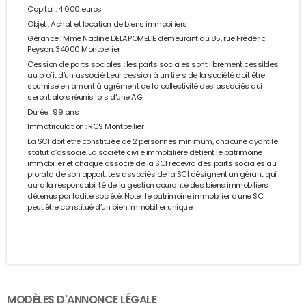
Capital : 4 000 euros
Objet : Achat et location de biens immobiliers
Gérance : Mme Nadine DELAPOMELIE demeurant au 85, rue Frédéric
Peyson, 34000 Montpellier
Cession de parts sociales : les parts sociales sont librement cessibles
au profit d’un associé. Leur cession à un tiers de la société doit être
soumise en amont à agrément de la collectivité des associés qui
seront alors réunis lors d'une AG.
Durée : 99 ans
Immatriculation : RCS Montpellier
La SCI doit être constituée de 2 personnes minimum, chacune ayant le
statut d’associé. La société civile immobilière détient le patrimoine
immobilier et chaque associé de la SCI recevra des parts sociales au
prorata de son apport. Les associés de la SCI désignent un gérant qui
aura la responsabilité de la gestion courante des biens immobiliers
détenus par ladite société. Note : le patrimoine immobilier d’une SCI
peut être constitué d’un bien immobilier unique.
MODÈLES D'ANNONCE LÉGALE