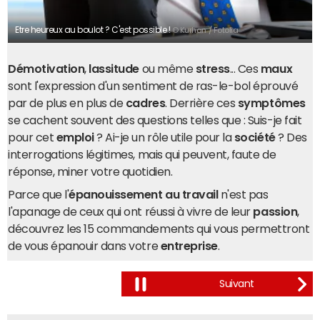
Etre heureux au boulot ? C'est possible !
© Kurhan / Fotolia
Démotivation
,
lassitude
ou même
stress
... Ces
maux
sont l'expression d'un sentiment de ras-le-bol éprouvé
par de plus en plus de
cadres
. Derrière ces
symptômes
se cachent souvent des questions telles que : Suis-je fait
pour cet
emploi
? Ai-je un rôle utile pour la
société
? Des
interrogations légitimes, mais qui peuvent, faute de
réponse, miner votre quotidien.
Parce que l'
épanouissement au travail
n'est pas
l'apanage de ceux qui ont réussi à vivre de leur
passion
,
découvrez les 15 commandements qui vous permettront
de vous épanouir dans votre
entreprise
.