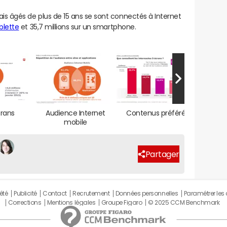
ais âgés de plus de 15 ans se sont connectés à Internet
blette
et 35,7 millions sur un smartphone.
crans
Audience Internet
Contenus préférés
Tran
mobile
Partager
été
Publicité
Contact
Recrutement
Données personnelles
Paramétrer les
Corrections
Mentions légales
Groupe Figaro
© 2025 CCM Benchmark