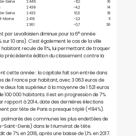
de-Seine
2 445
-13,1
16
s
2 438
-4,2
14
de-Seine
2 433
10,5
18
et-Marne
2 416
-2,3
11
2 361
-0,7
36
e
t par Levalloisien diminue pour la 6
année
sur 10 ans). C'est également le cas de la ville
 habitant recule de 11%, lui permettant de troquer
 la précédente édition du classement contre la
nt cette année : la capitale fait son entrée dans
tées de France par habitant, avec 3 063 euros de
fre deux fois supérieur à la moyenne de 1 521 euros
de 100 000 habitants. Il est en progression de 7%
ar rapport à 2014, date des dernières élections
ment par tête de Paris a presque triplé (+194%).
 palmarès des communes les plus endettées de
e-Saint-Denis) dans le triumvirat de tête.
t de 7% en 2018, après une baisse de 1,1% en 2017.