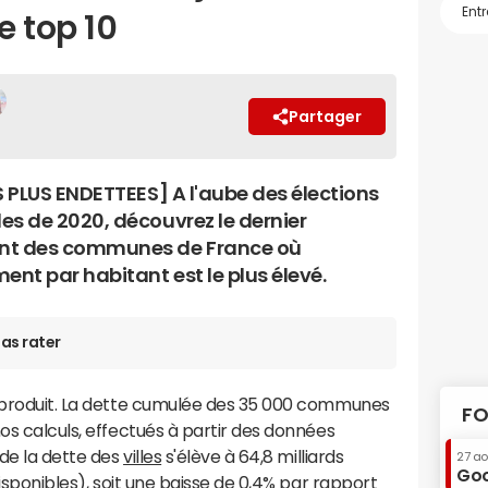
e top 10
Partager
S PLUS ENDETTEES] A l'aube des élections
es de 2020, découvrez le dernier
nt des communes de France où
ent par habitant est le plus élevé.
as rater
s produit. La dette cumulée des 35 000 communes
FO
os calculs, effectués à partir des données
 de la dette des
villes
s'élève à 64,8 milliards
27 a
Goo
disponibles), soit une baisse de 0,4% par rapport