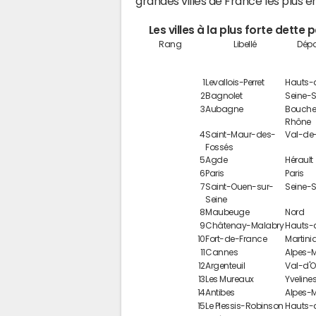
grandes villes de France les plus 
Les villes à la plus forte dette
Rang
Libellé
Dépa
1
Levallois-Perret
Hauts-
2
Bagnolet
Seine-S
3
Aubagne
Bouche
Rhône
4
Saint-Maur-des-
Val-de
Fossés
5
Agde
Hérault
6
Paris
Paris
7
Saint-Ouen-sur-
Seine-S
Seine
8
Maubeuge
Nord
9
Châtenay-Malabry
Hauts-
10
Fort-de-France
Martini
11
Cannes
Alpes-M
12
Argenteuil
Val-d'O
13
Les Mureaux
Yveline
14
Antibes
Alpes-M
15
Le Plessis-Robinson
Hauts-