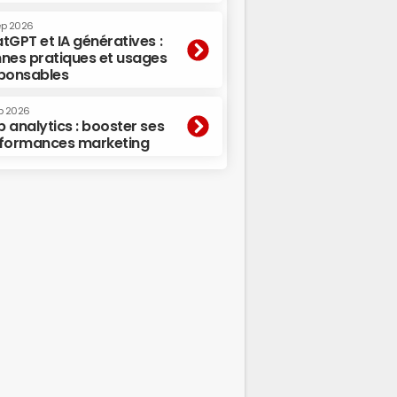
ep 2026
tGPT et IA génératives :
nes pratiques et usages
ponsables
p 2026
 analytics : booster ses
formances marketing