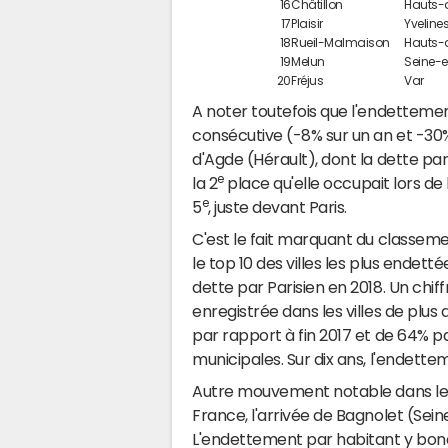
16
Châtillon
Hauts-
17
Plaisir
Yveline
18
Rueil-Malmaison
Hauts-
19
Melun
Seine-
20
Fréjus
Var
A noter toutefois que l'endettemen
consécutive (-8% sur un an et -30% 
d'Agde (Hérault), dont la dette par
e
la 2
place qu'elle occupait lors de
e
5
, juste devant Paris.
C'est le fait marquant du classeme
le top 10 des villes les plus endet
dette par Parisien en 2018. Un chif
enregistrée dans les villes de plus 
par rapport à fin 2017 et de 64% p
municipales. Sur dix ans, l'endette
Autre mouvement notable dans le
France, l'arrivée de Bagnolet (Sein
L'endettement par habitant y bondi