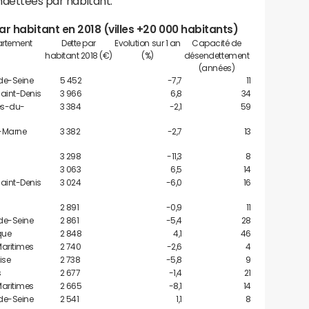
endettées par habitant.
 par habitant en 2018 (villes +20 000 habitants)
rtement
Dette par
Evolution sur 1 an
Capacité de
habitant 2018 (€)
(%)
désendettement
(années)
de-Seine
5 452
-7,7
11
aint-Denis
3 966
6,8
34
s-du-
3 384
-2,1
59
-Marne
3 382
-2,7
13
3 298
-11,3
8
3 063
6,5
14
aint-Denis
3 024
-6,0
16
2 891
-0,9
11
de-Seine
2 861
-5,4
28
que
2 848
4,1
46
aritimes
2 740
-2,6
4
ise
2 738
-5,8
9
s
2 677
-1,4
21
aritimes
2 665
-8,1
14
de-Seine
2 541
1,1
8