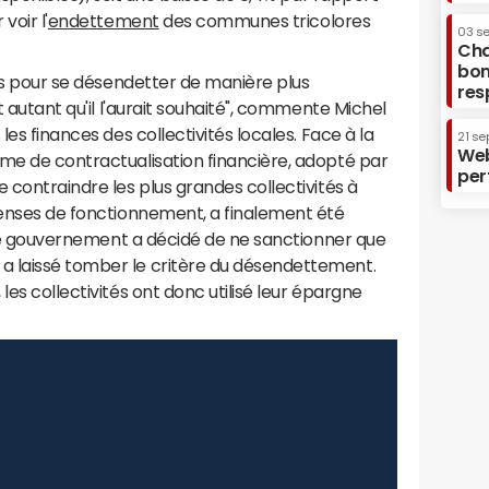
voir l'
endettement
des communes tricolores
03 s
Cha
bon
tés pour se désendetter de manière plus
res
t autant qu'il l'aurait souhaité", commente Michel
les finances des collectivités locales. Face à la
21 se
Web
sme de contractualisation financière, adopté par
per
 contraindre les plus grandes collectivités à
penses de fonctionnement, a finalement été
: "Le gouvernement a décidé de ne sanctionner que
a laissé tomber le critère du désendettement.
les collectivités ont donc utilisé leur épargne