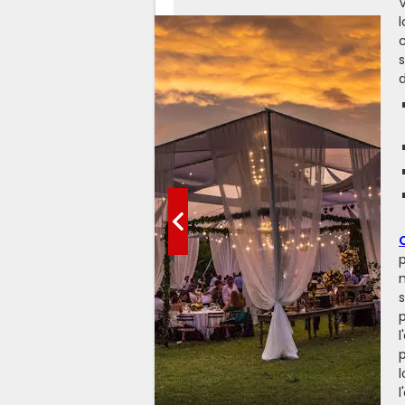
V
l
c
s
d
p
m
s
p
l
l
l