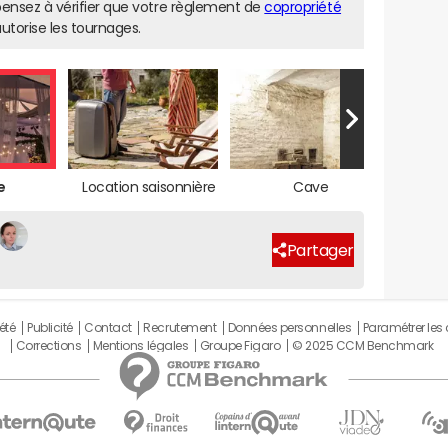
ensez à vérifier que votre règlement de
copropriété
utorise les tournages.
e
Location saisonnière
Cave
Partager
été
Publicité
Contact
Recrutement
Données personnelles
Paramétrer les
Corrections
Mentions légales
Groupe Figaro
© 2025 CCM Benchmark