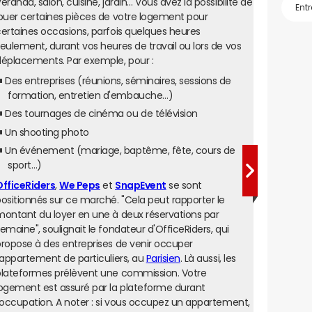
éranda, salon, cuisine, jardin… Vous avez la possibilité de
ouer certaines pièces de votre logement pour
ertaines occasions, parfois quelques heures
eulement, durant vos heures de travail ou lors de vos
éplacements. Par exemple, pour :
Des entreprises (réunions, séminaires, sessions de
formation, entretien d'embauche…)
Des tournages de cinéma ou de télévision
Un shooting photo
Un événement (mariage, baptême, fête, cours de
sport…)
OfficeRiders
,
We Peps
et
SnapEvent
se sont
ositionnés sur ce marché. "Cela peut rapporter le
ontant du loyer en une à deux réservations par
emaine", soulignait le fondateur d'OfficeRiders, qui
ropose à des entreprises de venir occuper
'appartement de particuliers, au
Parisien
. Là aussi, les
plateformes prélèvent une commission. Votre
ogement est assuré par la plateforme durant
'occupation. A noter : si vous occupez un appartement,