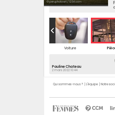
p
© peruphotoart / 123rf.com
a
Voiture
Pièc
Pauline Chateau
2 mars 2022 10:44
Qui sommes-nous ?
L'équipe
Notre soci