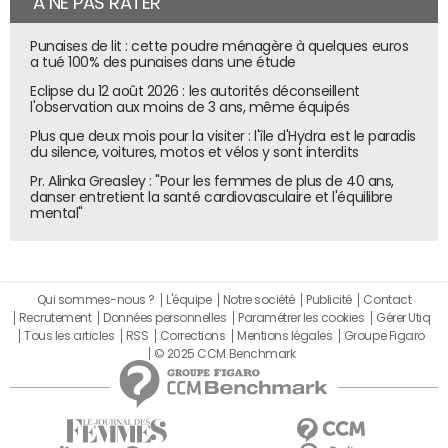
À NE PAS RATER
Punaises de lit : cette poudre ménagère à quelques euros
a tué 100% des punaises dans une étude
Eclipse du 12 août 2026 : les autorités déconseillent
l'observation aux moins de 3 ans, même équipés
Plus que deux mois pour la visiter : l'île d'Hydra est le paradis
du silence, voitures, motos et vélos y sont interdits
Pr. Alinka Greasley : "Pour les femmes de plus de 40 ans,
danser entretient la santé cardiovasculaire et l'équilibre
mental"
Qui sommes-nous ?
L'équipe
Notre société
Publicité
Contact
Recrutement
Données personnelles
Paramétrer les cookies
Gérer Utiq
Tous les articles
RSS
Corrections
Mentions légales
Groupe Figaro
© 2025 CCM Benchmark