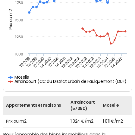
1750
Prix au m2
1500
1250
1000
T4 2021
T2 2025
T2 2019
T4 2022
T2 2020
T4 2023
T2 2021
T4 2024
T2 2022
T4 2025
T4 2019
T2 2023
T4 2020
T2 2024
Moselle
Arraincourt (CC du District Urbain de Faulquemont (DUF)
Arraincourt
Appartements et maisons
Moselle
(57380)
Prix au m2
1 324 €/m2
1 811 €/m2
Pour l'ensemble des biens immobiliers, dans la