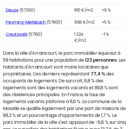
Dieuze
(57260)
810 €/m2
+6 %
Freyming-Merlebach
(57800)
998 €/m2
+5 %
Creutzwald
(57150)
1 224
-1 %
€/m2
Dans la ville d'Arraincourt, le parc immobilier équivaut à
59 habitations pour une population de
123 personnes
. Les
habitants d'Arraincourt sont moins locataires que
propriétaires. Ces derniers représentant
77,4 %
des
occupants de logements. De surcroît, 6,8 % des
logements sont des logements vacants et 89,8 % sont
des résidences principales. En France, le taux de
logements vacants plafonne à 8,6 %. La commune de la
Moselle se qualifie également par une part de maisons de
98,3 % et un pourcentage d’appartements de 1,7 %. Le
parc immobilier de la ville s'est appauvri de -6,8 % sur cinq
ans. La superficie des habitations fluctue avec 13,2 % de 3