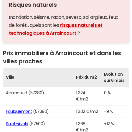
Risques naturels
Inondation, séisme, radon, seveso, sol argileux, feux
de forêt... quels sont les
risques naturels et
technologiques à Arraincourt
?
Prix immobiliers à Arraincourt et dans les
villes proches
Evolution
Ville
Prix du m2
sur 6 mois
Arraincourt (57380)
1 324
0 %
€/m2
Faulquemont
(57380)
1 302 €/m2
-9 %
Saint-Avold
(57500)
1 368
+12 %
€/m2