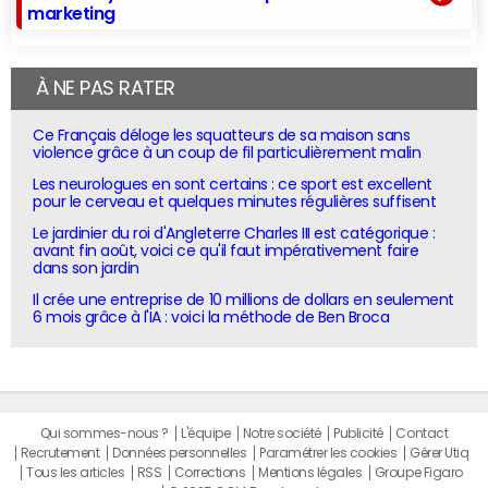
marketing
À NE PAS RATER
Ce Français déloge les squatteurs de sa maison sans
violence grâce à un coup de fil particulièrement malin
Les neurologues en sont certains : ce sport est excellent
pour le cerveau et quelques minutes régulières suffisent
Le jardinier du roi d'Angleterre Charles III est catégorique :
avant fin août, voici ce qu'il faut impérativement faire
dans son jardin
Il crée une entreprise de 10 millions de dollars en seulement
6 mois grâce à l'IA : voici la méthode de Ben Broca
Qui sommes-nous ?
L'équipe
Notre société
Publicité
Contact
Recrutement
Données personnelles
Paramétrer les cookies
Gérer Utiq
Tous les articles
RSS
Corrections
Mentions légales
Groupe Figaro