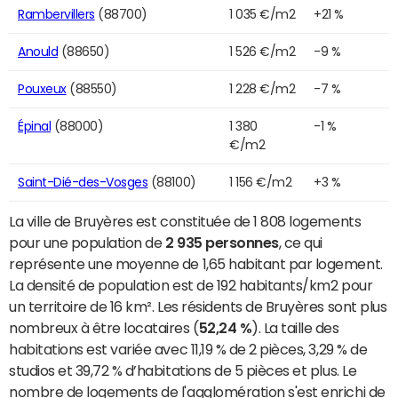
Rambervillers
(88700)
1 035 €/m2
+21 %
Anould
(88650)
1 526 €/m2
-9 %
Pouxeux
(88550)
1 228 €/m2
-7 %
Épinal
(88000)
1 380
-1 %
€/m2
Saint-Dié-des-Vosges
(88100)
1 156 €/m2
+3 %
La ville de Bruyères est constituée de 1 808 logements
pour une population de
2 935 personnes
, ce qui
représente une moyenne de 1,65 habitant par logement.
La densité de population est de 192 habitants/km2 pour
un territoire de 16 km². Les résidents de Bruyères sont plus
nombreux à être locataires (
52,24 %
). La taille des
habitations est variée avec 11,19 % de 2 pièces, 3,29 % de
studios et 39,72 % d’habitations de 5 pièces et plus. Le
nombre de logements de l'agglomération s'est enrichi de