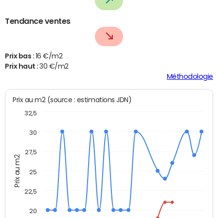
Tendance ventes
Prix bas :
16 €/m2
Prix haut :
30 €/m2
Méthodologie
Prix au m2 (source : estimations JDN)
32,5
30
27,5
Prix au m2
25
22,5
20