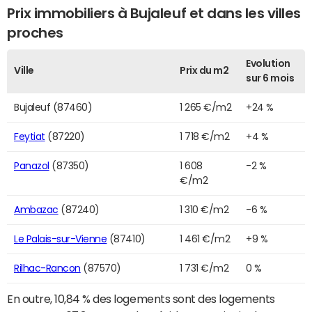
Prix immobiliers à Bujaleuf et dans les villes
proches
Evolution
Ville
Prix du m2
sur 6 mois
Bujaleuf (87460)
1 265 €/m2
+24 %
Feytiat
(87220)
1 718 €/m2
+4 %
Panazol
(87350)
1 608
-2 %
€/m2
Ambazac
(87240)
1 310 €/m2
-6 %
Le Palais-sur-Vienne
(87410)
1 461 €/m2
+9 %
Rilhac-Rancon
(87570)
1 731 €/m2
0 %
En outre, 10,84 % des logements sont des logements