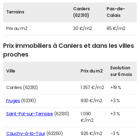
Canlers
Pas-de-
Terrains
(62310)
Calais
Prix au m2
30 €/m2
85 €/m2
Prix immobiliers à Canlers et dans les villes
proches
Evolution
Ville
Prix du m2
sur 6 mois
Canlers (62310)
1 357 €/m2
+19 %
Fruges
(62310)
930 €/m2
+3 %
Saint-Pol-sur-Ternoise
(62130)
1 090
+3 %
€/m2
Cauchy-à-la-Tour
(62260)
926 €/m2
-3 %