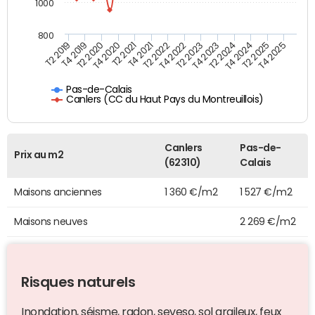
1000
800
T4 2021
T2 2025
T2 2019
T4 2022
T2 2020
T4 2023
T2 2021
T4 2024
T2 2022
T4 2025
T4 2019
T2 2023
T4 2020
T2 2024
Pas-de-Calais
Canlers (CC du Haut Pays du Montreuillois)
Canlers
Pas-de-
Prix au m2
(62310)
Calais
Maisons anciennes
1 360 €/m2
1 527 €/m2
Maisons neuves
2 269 €/m2
Risques naturels
Inondation, séisme, radon, seveso, sol argileux, feux