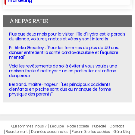
marketing
À NE PAS RATER
Plus que deux mois pour la visiter : l'île d'Hydra est le paradis
du silence, voitures, motos et vélos y sont interdits
Pr. Alinka Greasley : "Pour les femmes de plus de 40 ans,
danser entretient la santé cardiovasculaire et l'équilibre
mental"
Voici les revêtements de sol à éviter si vous voulez une
maison facile à nettoyer - un en particulier est même
dangereux
Bertrand, maître-nageur : "Les principaux accidents
d'enfants en piscine sont dus au manque de forme
physique des parents"
Qui sommes-nous ?
L'équipe
Notre société
Publicité
Contact
Recrutement
Données personnelles
Paramétrer les cookies
Gérer Utiq