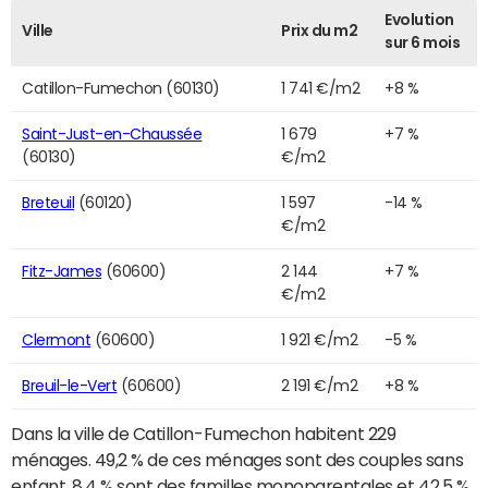
Evolution
Ville
Prix du m2
sur 6 mois
Catillon-Fumechon (60130)
1 741 €/m2
+8 %
Saint-Just-en-Chaussée
1 679
+7 %
(60130)
€/m2
Breteuil
(60120)
1 597
-14 %
€/m2
Fitz-James
(60600)
2 144
+7 %
€/m2
Clermont
(60600)
1 921 €/m2
-5 %
Breuil-le-Vert
(60600)
2 191 €/m2
+8 %
Dans la ville de Catillon-Fumechon habitent 229
ménages. 49,2 % de ces ménages sont des couples sans
enfant, 8,4 % sont des familles monoparentales et 42,5 %