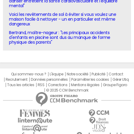
danser entretient la santé cardiovasculaire et l'équilibre
mental"
Voici les revêtements de sol à éviter si vous voulez une
maison facile à nettoyer - un en particulier est même
dangereux
Bertrand, maître-nageur : "Les principaux accidents
d'enfants en piscine sont dus au manque de forme
physique des parents"
Qui sommes-nous ?
L'équipe
Notre société
Publicité
Contact
Recrutement
Données personnelles
Paramétrer les cookies
Gérer Utiq
Tous les articles
RSS
Corrections
Mentions légales
Groupe Figaro
© 2025 CCM Benchmark