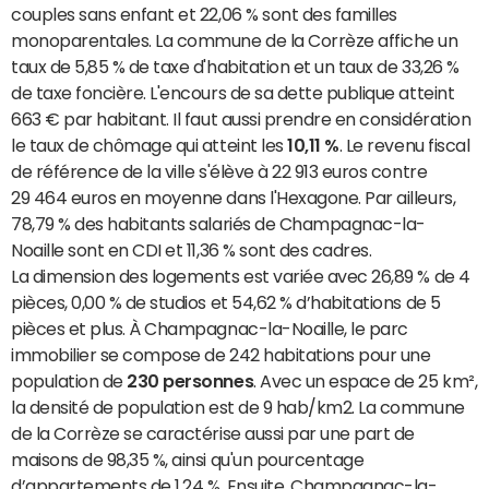
couples sans enfant et 22,06 % sont des familles
monoparentales. La commune de la Corrèze affiche un
taux de 5,85 % de taxe d'habitation et un taux de 33,26 %
de taxe foncière. L'encours de sa dette publique atteint
663 € par habitant. Il faut aussi prendre en considération
le taux de chômage qui atteint les
10,11 %
. Le revenu fiscal
de référence de la ville s'élève à 22 913 euros contre
29 464 euros en moyenne dans l'Hexagone. Par ailleurs,
78,79 % des habitants salariés de Champagnac-la-
Noaille sont en CDI et 11,36 % sont des cadres.
La dimension des logements est variée avec 26,89 % de 4
pièces, 0,00 % de studios et 54,62 % d’habitations de 5
pièces et plus. À Champagnac-la-Noaille, le parc
immobilier se compose de 242 habitations pour une
population de
230 personnes
. Avec un espace de 25 km²,
la densité de population est de 9 hab/km2. La commune
de la Corrèze se caractérise aussi par une part de
maisons de 98,35 %, ainsi qu'un pourcentage
d’appartements de 1,24 %. Ensuite, Champagnac-la-