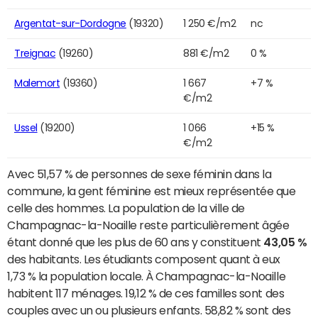
Argentat-sur-Dordogne
(19320)
1 250 €/m2
nc
Treignac
(19260)
881 €/m2
0 %
Malemort
(19360)
1 667
+7 %
€/m2
Ussel
(19200)
1 066
+15 %
€/m2
Avec 51,57 % de personnes de sexe féminin dans la
commune, la gent féminine est mieux représentée que
celle des hommes. La population de la ville de
Champagnac-la-Noaille reste particulièrement âgée
étant donné que les plus de 60 ans y constituent
43,05 %
des habitants. Les étudiants composent quant à eux
1,73 % la population locale. À Champagnac-la-Noaille
habitent 117 ménages. 19,12 % de ces familles sont des
couples avec un ou plusieurs enfants. 58,82 % sont des