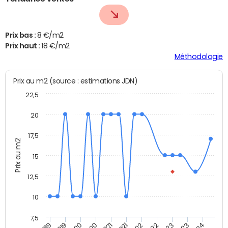
Prix bas :
8 €/m2
Prix haut :
18 €/m2
Méthodologie
Prix au m2 (source : estimations JDN)
22,5
20
17,5
Prix au m2
15
12,5
10
7,5