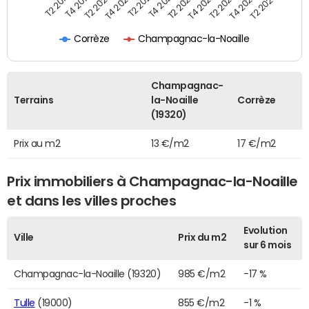
T4 2020
T2 2023
T2 2020
T4 2022
T4 2019
T2 2022
T2 2019
T4 2021
T2 2024
T2 2021
T4 2023
Corrèze
Champagnac-la-Noaille
Champagnac-
Terrains
la-Noaille
Corrèze
(19320)
Prix au m2
13 €/m2
17 €/m2
Prix immobiliers à Champagnac-la-Noaille
et dans les villes proches
Evolution
Ville
Prix du m2
sur 6 mois
Champagnac-la-Noaille (19320)
985 €/m2
-17 %
Tulle
(19000)
855 €/m2
-1 %