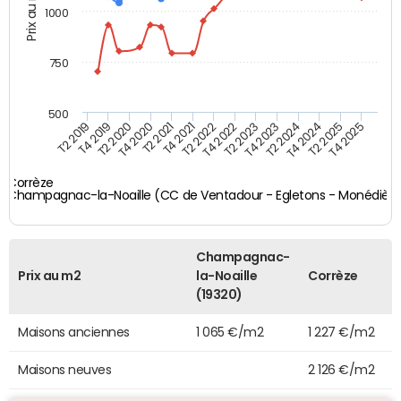
Prix au m2
1000
750
500
T4 2021
T2 2025
T2 2019
T4 2022
T2 2020
T4 2023
T2 2021
T4 2024
T2 2022
T4 2025
T4 2019
T2 2023
T4 2020
T2 2024
Corrèze
Champagnac-la-Noaille (CC de Ventadour - Egletons - Monédière
Champagnac-
Prix au m2
la-Noaille
Corrèze
(19320)
Maisons anciennes
1 065 €/m2
1 227 €/m2
Maisons neuves
2 126 €/m2