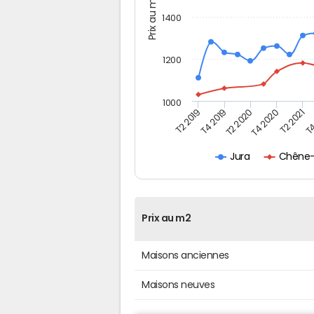
Prix au m2
1400
1200
1000
T4
T2 2020
T4 2020
T2 2019
T2 2021
T4 2019
Chêne-B
Jura
Prix au m2
Maisons anciennes
Maisons neuves