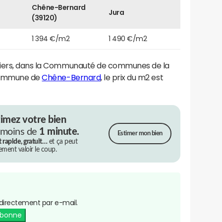
Chêne-Bernard
Jura
(39120)
1 394 €/m2
1 490 €/m2
liers, dans la Communauté de communes de la
 commune de
Chêne-Bernard
, le prix du m2 est
timez votre bien
 moins de
1 minute.
Estimer mon bien
t rapide, gratuit…
et ça peut
rement valoir le coup.
directement par e-mail.
abonne