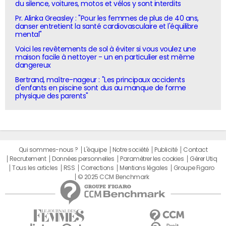
du silence, voitures, motos et vélos y sont interdits
Pr. Alinka Greasley : "Pour les femmes de plus de 40 ans,
danser entretient la santé cardiovasculaire et l'équilibre
mental"
Voici les revêtements de sol à éviter si vous voulez une
maison facile à nettoyer - un en particulier est même
dangereux
Bertrand, maître-nageur : "Les principaux accidents
d'enfants en piscine sont dus au manque de forme
physique des parents"
Qui sommes-nous ?
L'équipe
Notre société
Publicité
Contact
Recrutement
Données personnelles
Paramétrer les cookies
Gérer Utiq
Tous les articles
RSS
Corrections
Mentions légales
Groupe Figaro
© 2025 CCM Benchmark