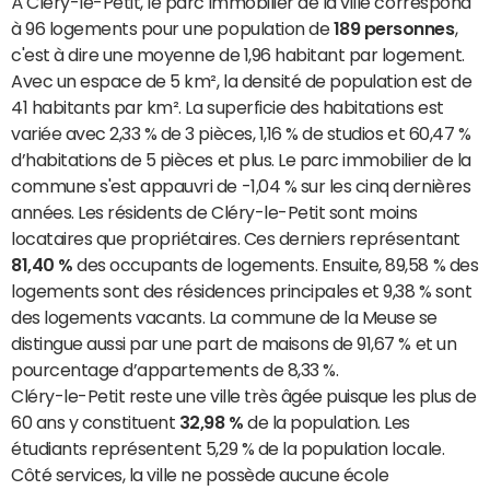
À Cléry-le-Petit, le parc immobilier de la ville correspond
à 96 logements pour une population de
189 personnes
,
c'est à dire une moyenne de 1,96 habitant par logement.
Avec un espace de 5 km², la densité de population est de
41 habitants par km². La superficie des habitations est
variée avec 2,33 % de 3 pièces, 1,16 % de studios et 60,47 %
d’habitations de 5 pièces et plus. Le parc immobilier de la
commune s'est appauvri de -1,04 % sur les cinq dernières
années. Les résidents de Cléry-le-Petit sont moins
locataires que propriétaires. Ces derniers représentant
81,40 %
des occupants de logements. Ensuite, 89,58 % des
logements sont des résidences principales et 9,38 % sont
des logements vacants. La commune de la Meuse se
distingue aussi par une part de maisons de 91,67 % et un
pourcentage d’appartements de 8,33 %.
Cléry-le-Petit reste une ville très âgée puisque les plus de
60 ans y constituent
32,98 %
de la population. Les
étudiants représentent 5,29 % de la population locale.
Côté services, la ville ne possède aucune école