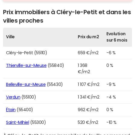
Prix immobiliers à Cléry-le-Petit et dans les
villes proches
Evolution
Ville
Prix du m2
sur 6 mois
Cléry-le-Petit (55110)
659 €/m2
-6 %
Thierville-sur-Meuse
(55840)
1 368
0 %
€/m2
Belleville-sur-Meuse
(55430)
1 107 €/m2
-9 %
Verdun
(55100)
1 341 €/m2
-4 %
Étain
(55400)
962 €/m2
0 %
Saint-Mihiel
(55300)
520 €/m2
-10 %