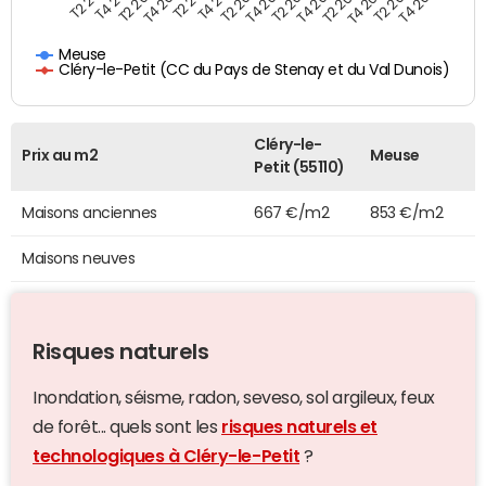
T4 2021
T2 2025
T2 2019
T4 2022
T2 2020
T4 2023
T2 2021
T4 2024
T2 2022
T4 2025
T4 2019
T2 2023
T4 2020
T2 2024
Meuse
Cléry-le-Petit (CC du Pays de Stenay et du Val Dunois)
Cléry-le-
Prix au m2
Meuse
Petit (55110)
Maisons anciennes
667 €/m2
853 €/m2
Maisons neuves
Risques naturels
Inondation, séisme, radon, seveso, sol argileux, feux
de forêt... quels sont les
risques naturels et
technologiques à Cléry-le-Petit
?