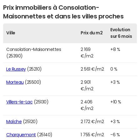
Prix immobiliers à Consolation-
Maisonnettes et dans les villes proches
Evolution
Ville
Prix du m2
sur 6 mois
Consolation-Maisonnettes
2 169
+8 %
(25390)
€/m2
Le Russey
(25210)
2 561 €/m2
0 %
Morteau
(25500)
2 901
+3 %
€/m2
Villers-le-Lac
(25130)
2 406
+10 %
€/m2
Maîche
(25120)
2 172 €/m2
+3 %
Charquemont
(25140)
1 755 €/m2
-6 %