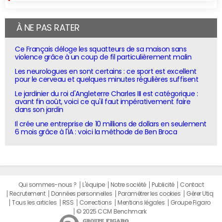
À NE PAS RATER
Ce Français déloge les squatteurs de sa maison sans
violence grâce à un coup de fil particulièrement malin
Les neurologues en sont certains : ce sport est excellent
pour le cerveau et quelques minutes régulières suffisent
Le jardinier du roi d'Angleterre Charles III est catégorique :
avant fin août, voici ce qu'il faut impérativement faire
dans son jardin
Il crée une entreprise de 10 millions de dollars en seulement
6 mois grâce à l'IA : voici la méthode de Ben Broca
Qui sommes-nous ?
L'équipe
Notre société
Publicité
Contact
Recrutement
Données personnelles
Paramétrer les cookies
Gérer Utiq
Tous les articles
RSS
Corrections
Mentions légales
Groupe Figaro
© 2025 CCM Benchmark