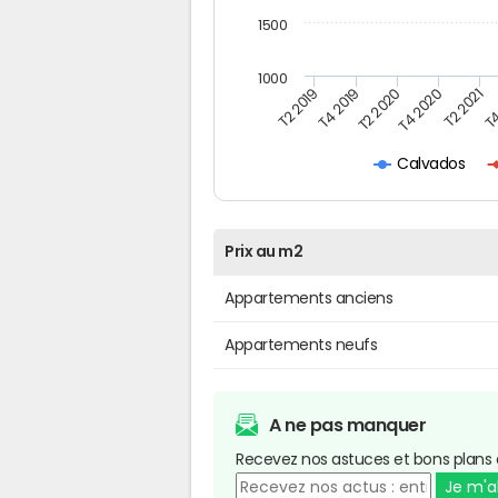
1500
1000
T4
T2 2020
T4 2020
T2 2019
T2 2021
T4 2019
Calvados
Prix au m2
Appartements anciens
Appartements neufs
A ne pas manquer
Recevez nos astuces et bons plans 
Je m'