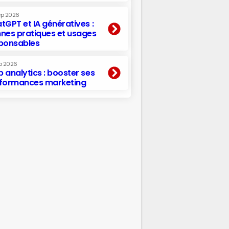
ep 2026
tGPT et IA génératives :
nes pratiques et usages
ponsables
p 2026
 analytics : booster ses
formances marketing