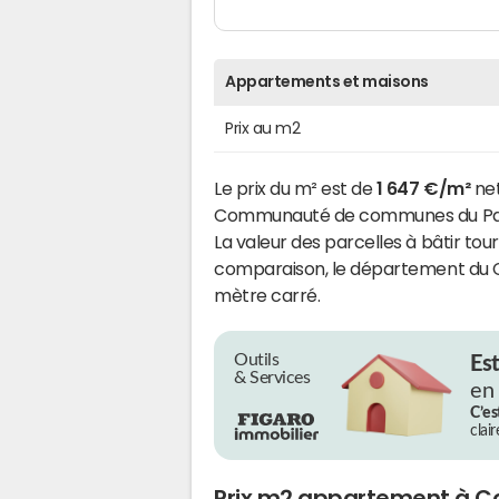
Appartements et maisons
Prix au m2
Le prix du m² est de
1 647 €/m²
net
Communauté de communes du Pays 
La valeur des parcelles à bâtir tou
comparaison, le département du Ca
mètre carré.
Outils
Es
& Services
en
C’es
clai
Prix m2 appartement à C