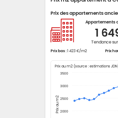
Prix des appartements anci
Appartements 
1 64
Tendance sur 
Prix bas :
1 423 €/m2
Prix ha
Prix au m2 (source : estimations JD
3500
3000
Prix au m2
2500
2000