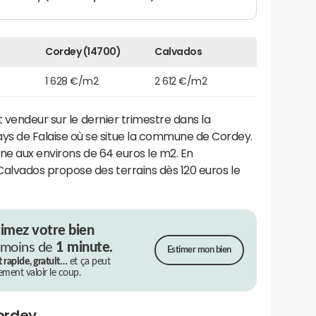
Cordey (14700)
Calvados
1 628 €/m2
2 612 €/m2
 vendeur sur le dernier trimestre dans la
de Falaise où se situe la commune de Cordey.
rne aux environs de 64 euros le m2. En
lvados propose des terrains dès 120 euros le
timez votre bien
 moins de
1 minute.
Estimer mon bien
t rapide, gratuit…
et ça peut
rement valoir le coup.
ordey