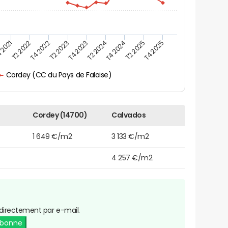
 2021
T2 2025
T4 2023
T2 2022
T4 2025
T2 2024
T4 2022
T4 2024
T2 2023
Cordey (CC du Pays de Falaise)
Cordey (14700)
Calvados
1 649 €/m2
3 133 €/m2
4 257 €/m2
directement par e-mail.
abonne