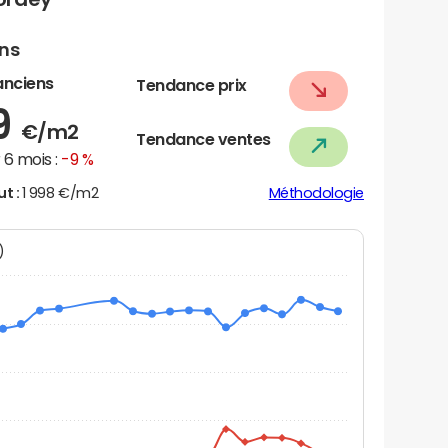
ens
anciens
Tendance prix
9
€/m2
Tendance ventes
6 mois :
-9 %
ut :
1 998 €/m2
Méthodologie
N)