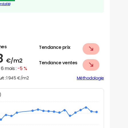
tialité
nes
Tendance prix
8
€/m2
Tendance ventes
6 mois :
-5 %
ut :
1 945 €/m2
Méthodologie
N)