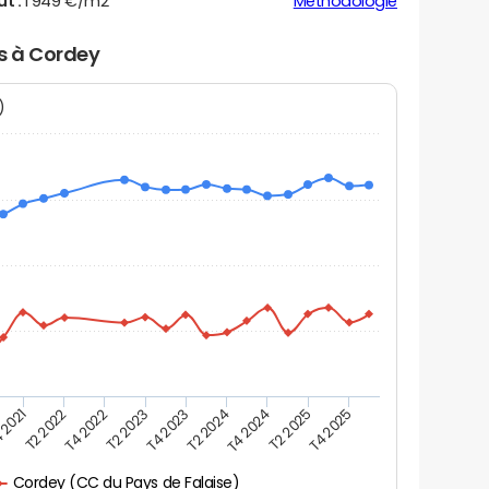
ut :
1 949 €/m2
Méthodologie
rs à Cordey
N)
 2021
T2 2025
T4 2023
T2 2022
T4 2025
T2 2024
T4 2022
T4 2024
T2 2023
Cordey (CC du Pays de Falaise)