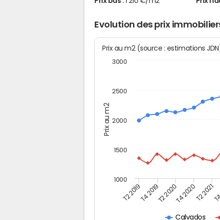
Prix bas :
1 210 €/m2
Prix ha
Evolution des prix immobilie
Prix au m2 (source : estimations JD
3000
2500
Prix au m2
2000
1500
1000
T4
T2 2020
T4 2020
T2 2019
T2 2021
T4 2019
Calvados