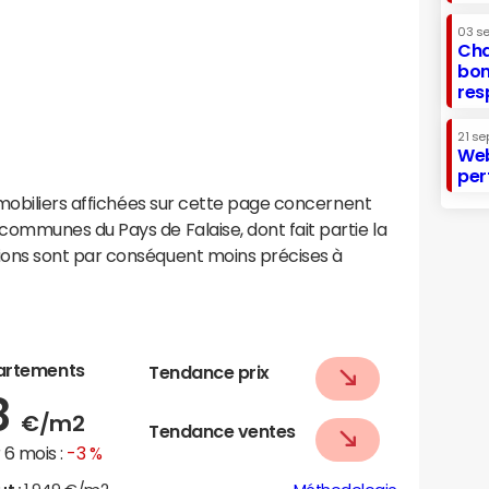
03 s
Cha
bon
res
21 se
Web
per
mobiliers affichées sur cette page concernent
mmunes du Pays de Falaise, dont fait partie la
ons sont par conséquent moins précises à
artements
Tendance prix
8
€/m2
Tendance ventes
6 mois :
-3 %