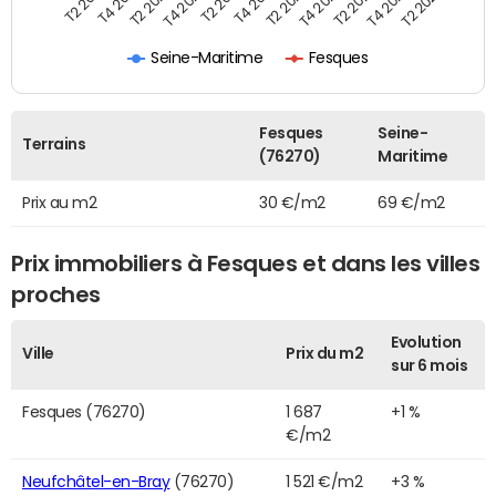
T2 2022
T2 2023
T2 2024
T4 2019
T4 2020
T4 2021
T4 2022
T4 2023
T2 2019
T2 2020
T2 2021
Seine-Maritime
Fesques
Fesques
Seine-
Terrains
(76270)
Maritime
Prix au m2
30 €/m2
69 €/m2
Prix immobiliers à Fesques et dans les villes
proches
Evolution
Ville
Prix du m2
sur 6 mois
Fesques (76270)
1 687
+1 %
€/m2
Neufchâtel-en-Bray
(76270)
1 521 €/m2
+3 %