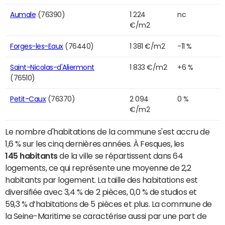
Aumale
(76390)
1 224
nc
€/m2
Forges-les-Eaux
(76440)
1 381 €/m2
-11 %
Saint-Nicolas-d'Aliermont
1 833 €/m2
+6 %
(76510)
Petit-Caux
(76370)
2 094
0 %
€/m2
Le nombre d'habitations de la commune s'est accru de
1,6 % sur les cinq dernières années. À Fesques, les
145 habitants
de la ville se répartissent dans 64
logements, ce qui représente une moyenne de 2,2
habitants par logement. La taille des habitations est
diversifiée avec 3,4 % de 2 pièces, 0,0 % de studios et
59,3 % d’habitations de 5 pièces et plus. La commune de
la Seine-Maritime se caractérise aussi par une part de