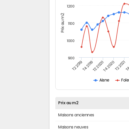
1200
Prix au m2
1100
1000
900
T4
T2 2020
T4 2020
T2 2019
T2 2021
T4 2019
Fol
Aisne
Prix au m2
Maisons anciennes
Maisons neuves