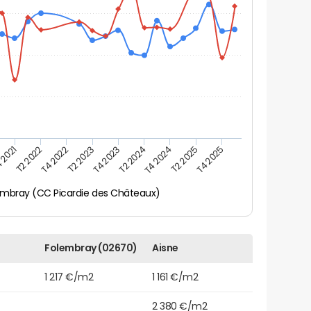
 2021
T2 2025
T4 2023
T2 2022
T4 2025
T2 2024
T4 2022
T4 2024
T2 2023
embray (CC Picardie des Châteaux)
Folembray (02670)
Aisne
1 217 €/m2
1 161 €/m2
2 380 €/m2