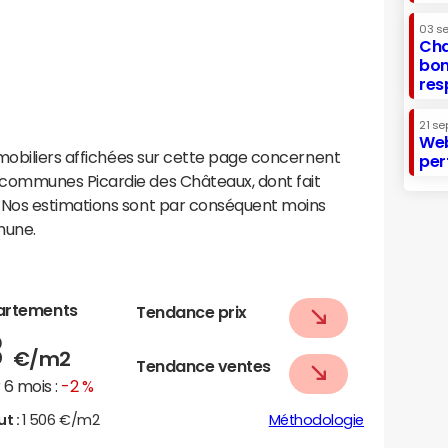
03 s
Cha
bon
res
21 se
Web
mobiliers affichées sur cette page concernent
per
communes Picardie des Châteaux, dont fait
Nos estimations sont par conséquent moins
mune.
artements
Tendance prix
3
€/m2
Tendance ventes
6 mois :
-2 %
ut :
1 506 €/m2
Méthodologie