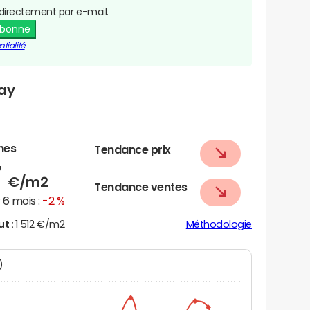
directement par e-mail.
abonne
tialité
ray
nes
Tendance prix
7
€/m2
Tendance ventes
6 mois :
-2 %
ut :
1 512 €/m2
Méthodologie
N)