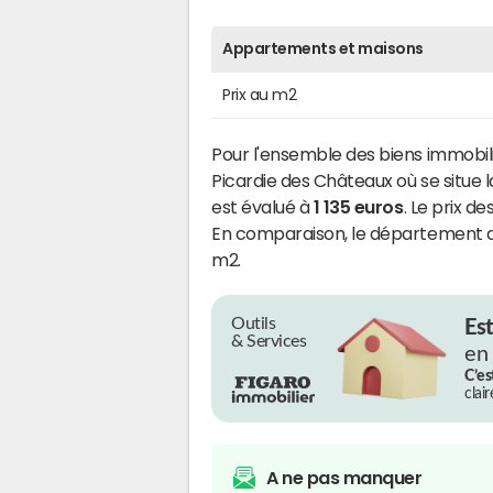
Appartements et maisons
Prix au m2
Pour l'ensemble des biens immob
Picardie des Châteaux où se situe
est évalué à
1 135 euros
. Le prix d
En comparaison, le département de
m2.
Outils
Es
& Services
en
C’es
clai
A ne pas manquer