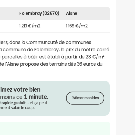
Folembray (02670)
Aisne
1 213 €/m2
1 168 €/m2
iliers, dans la Communauté de communes
 la commune de Folembray, le prix du mètre carré
es parcelles à bâtir est établi à partir de 23 €/m².
 l'Aisne propose des terrains dès 36 euros du
timez votre bien
 moins de
1 minute.
Estimer mon bien
t rapide, gratuit…
et ça peut
rement valoir le coup.