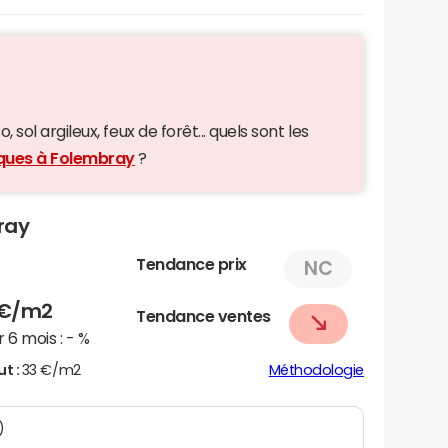
 sol argileux, feux de forêt... quels sont les
iques à Folembray
?
ray
Tendance prix
NC
€/m2
Tendance ventes
 6 mois :
- %
ut :
33 €/m2
Méthodologie
)