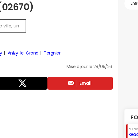
 (02670)
y
Anizy-le-Grand
Tergnier
Mise à jour le 28/05/26
Email
FO
27 a
Goo