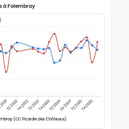
rs à Folembray
N)
 2021
T2 2025
T4 2023
T2 2022
T4 2025
T2 2024
T4 2022
T4 2024
T2 2023
embray (CC Picardie des Châteaux)