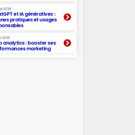
ep 2026
tGPT et IA génératives :
nes pratiques et usages
ponsables
p 2026
 analytics : booster ses
formances marketing