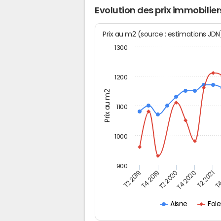
Evolution des prix immobilie
Prix au m2 (source : estimations JD
1300
1200
Prix au m2
1100
1000
900
T4
T2 2020
T4 2020
T2 2019
T2 2021
T4 2019
Fol
Aisne