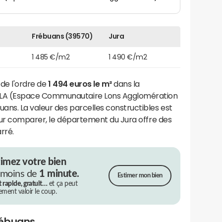
Frébuans (39570)
Jura
1 485 €/m2
1 490 €/m2
 de l'ordre de
1 494 euros le m²
dans la
LA (Espace Communautaire Lons Agglomération
s. La valeur des parcelles constructibles est
Pour comparer, le département du Jura offre des
rré.
timez votre bien
 moins de
1 minute.
Estimer mon bien
t rapide, gratuit…
et ça peut
rement valoir le coup.
rébuans