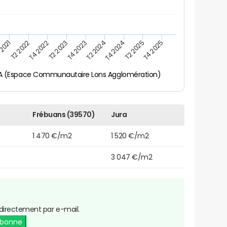
 2021
T2 2025
T4 2022
T4 2023
T4 2024
T2 2022
T4 2025
T2 2023
T2 2024
Frébuans (CA ECLA (Espace Communautaire Lons Agglomération)
Frébuans (39570)
Jura
1 470 €/m2
1 520 €/m2
3 047 €/m2
directement par e-mail.
abonne