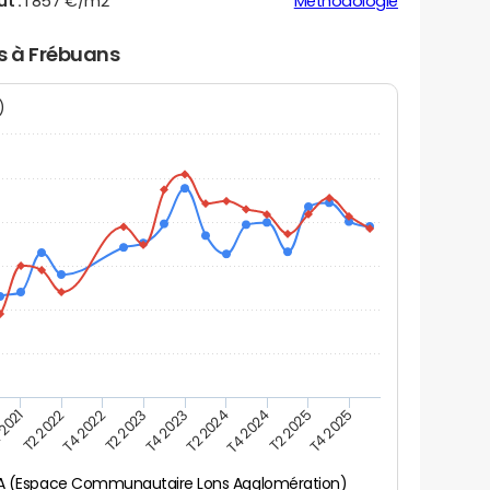
ut :
1 857 €/m2
Méthodologie
rs à Frébuans
N)
 2021
T2 2025
T4 2022
T4 2023
T4 2024
T2 2022
T4 2025
T2 2023
T2 2024
Frébuans (CA ECLA (Espace Communautaire Lons Agglomération)