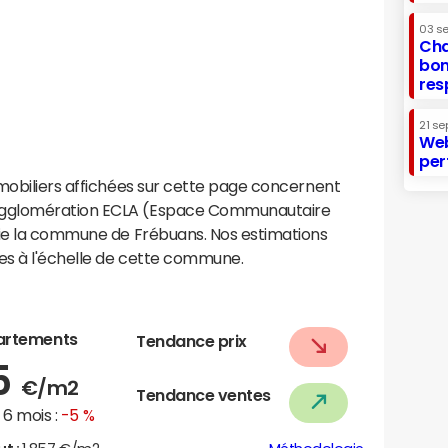
03 s
Cha
bon
res
21 se
Web
per
mobiliers affichées sur cette page concernent
agglomération ECLA (Espace Communautaire
tie la commune de Frébuans. Nos estimations
es à l'échelle de cette commune.
artements
Tendance prix
5
€/m2
Tendance ventes
6 mois :
-5 %