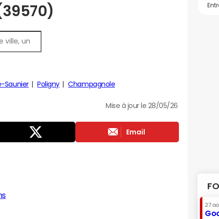
 (39570)
e-Saunier
Poligny
Champagnole
Mise à jour le 28/05/26
Email
FO
ns
27 a
Goo