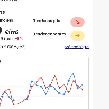
ens
anciens
Tendance prix
0
€/m2
Tendance ventes
6 mois :
-6 %
ut :
1 808 €/m2
Méthodologie
N)