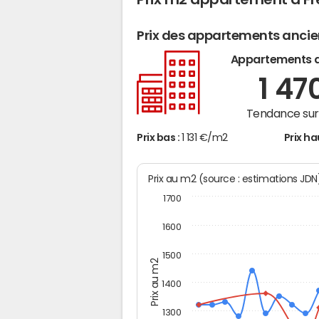
Prix des appartements anci
Appartements 
1 47
Tendance sur 
Prix bas :
1 131 €/m2
Prix ha
Prix au m2 (source : estimations JD
1700
1600
1500
Prix au m2
1400
1300