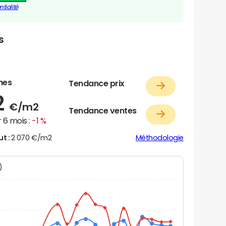
tialité
s
nes
Tendance prix
2
€/m2
Tendance ventes
 6 mois :
-1 %
ut :
2 070 €/m2
Méthodologie
N)