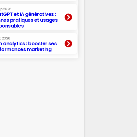
ep 2026
tGPT et IA génératives :
nes pratiques et usages
ponsables
p 2026
 analytics : booster ses
formances marketing