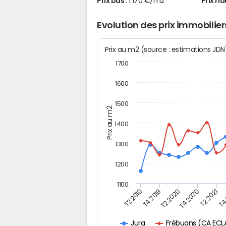
Prix bas :
1 170 €/m2
Prix ha
Evolution des prix immobilie
Prix au m2 (source : estimations JD
1700
1600
1500
Prix au m2
1400
1300
1200
1100
T4
T2 2019
T2 2020
T2 2021
T4 2019
T4 2020
Jura