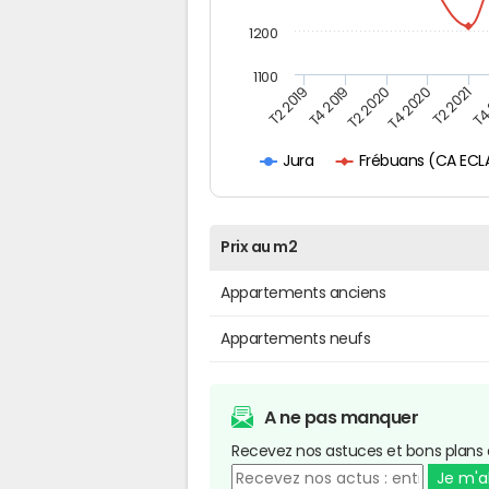
1200
1100
T4
T2 2019
T2 2020
T2 2021
T4 2019
T4 2020
Jura
Prix au m2
Appartements anciens
Appartements neufs
A ne pas manquer
Recevez nos astuces et bons plans 
Je m'