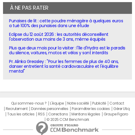
À NE PAS RATER
Punaises de lit : cette poudre ménagère à quelques euros
a tué 100% des punaises dans une étude
Eclipse du 12 août 2026 : les autorités déconseillent
l'observation aux moins de 3 ans, même équipés
Plus que deux mois pour la visiter : l'île d'Hydra est le paradis
du silence, voitures, motos et vélos y sont interdits
Pr. Alinka Greasley : "Pour les femmes de plus de 40 ans,
danser entretient la santé cardiovasculaire et l'équilibre
mental"
Qui sommes-nous ?
L'équipe
Notre société
Publicité
Contact
Recrutement
Données personnelles
Paramétrer les cookies
Gérer Utiq
Tous les articles
RSS
Corrections
Mentions légales
Groupe Figaro
© 2025 CCM Benchmark