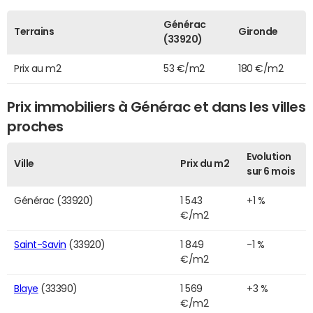
Générac
Terrains
Gironde
(33920)
Prix au m2
53 €/m2
180 €/m2
Prix immobiliers à Générac et dans les villes
proches
Evolution
Ville
Prix du m2
sur 6 mois
Générac (33920)
1 543
+1 %
€/m2
Saint-Savin
(33920)
1 849
-1 %
€/m2
Blaye
(33390)
1 569
+3 %
€/m2