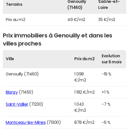
Genouilly
Saône-et-
Terrains
(71460)
Loire
Prix au m2
49 €/m2
35 €/m2
Prix immobiliers à Genouilly et dans les
villes proches
Evolution
Ville
Prix du m2
sur 6 mois
Genouilly (71460)
1 098
-19 %
€/m2
Blanzy
(71450)
1 182 €/m2
+1 %
Saint-Vallier
(71230)
1 043
-7 %
€/m2
Montceau-les-Mines
(71300)
878 €/m2
-6 %