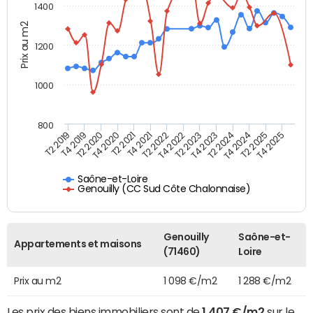
1400
Prix au m2
1200
1000
800
T4 2021
T2 2025
T2 2019
T4 2022
T2 2020
T4 2023
T2 2021
T4 2024
T2 2022
T4 2025
T4 2019
T2 2023
T4 2020
T2 2024
Saône-et-Loire
Genouilly (CC Sud Côte Chalonnaise)
Genouilly
Saône-et-
Appartements et maisons
(71460)
Loire
Prix au m2
1 098 €/m2
1 288 €/m2
Les prix des biens immobiliers sont de
1 407 €/m2
sur le