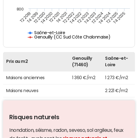
800
T4 2021
T2 2025
T2 2019
T4 2022
T2 2020
T4 2023
T2 2021
T4 2024
T2 2022
T4 2025
T4 2019
T2 2023
T4 2020
T2 2024
Saône-et-Loire
Genouilly (CC Sud Côte Chalonnaise)
Genouilly
Saône-et-
Prix au m2
(71460)
Loire
Maisons anciennes
1 360 €/m2
1 273 €/m2
Maisons neuves
2 221 €/m2
Risques naturels
Inondation, séisme, radon, seveso, sol argileux, feux