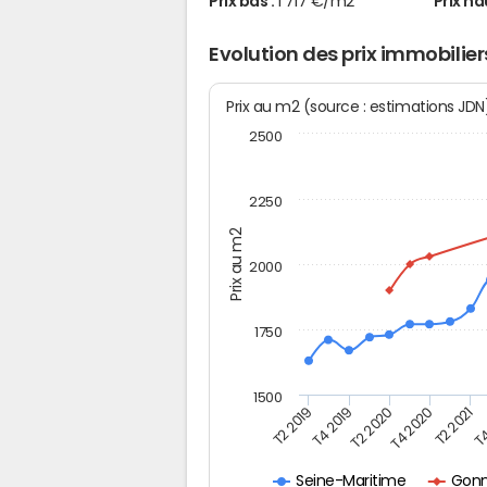
Prix bas :
1 717 €/m2
Prix ha
Evolution des prix immobilie
Prix au m2 (source : estimations JD
2500
2250
Prix au m2
2000
1750
1500
T4
T4 2019
T2 2021
T2 2019
T4 2020
T2 2020
Gonn
Seine-Maritime