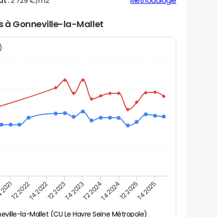
ut :
2 729 €/m2
Méthodologie
rs à Gonneville-la-Mallet
N)
 2021
T2 2025
T2 2023
T4 2024
T4 2022
T2 2024
T2 2022
T4 2025
T4 2023
eville-la-Mallet (CU Le Havre Seine Métropole)