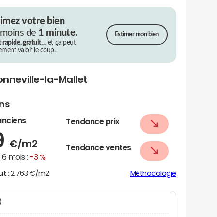
timez votre bien
 moins de
1 minute.
Estimer mon bien
t rapide, gratuit…
et ça peut
rement valoir le coup.
nneville-la-Mallet
ens
anciens
Tendance prix
9
€/m2
Tendance ventes
6 mois :
-3 %
ut :
2 763 €/m2
Méthodologie
N)