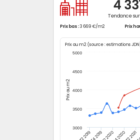
4 33
Tendance sur 
Prix bas :
3 669 €/m2
Prix ha
Prix au m2 (source : estimations JD
5000
4500
Prix au m2
4000
3500
3000
T2 2019
T4 2019
T2 2020
T4 2020
T2 2021
T4