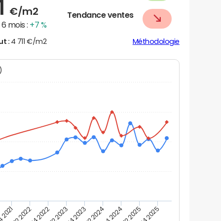
1
€/m2
Tendance ventes
6 mois :
+7 %
ut :
4 711 €/m2
Méthodologie
N)
 2021
T2 2022
T4 2022
T2 2023
T4 2023
T2 2024
T4 2024
T2 2025
T4 2025