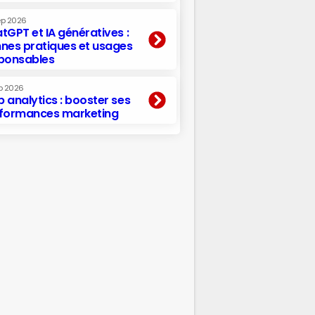
ep 2026
tGPT et IA génératives :
nes pratiques et usages
ponsables
p 2026
 analytics : booster ses
formances marketing