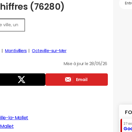
chiffres (76280)
Montivilliers
Octeville-sur-Mer
Mise à jour le 28/05/26
Email
FO
lle-la-Mallet
27 a
-Mallet
Goo