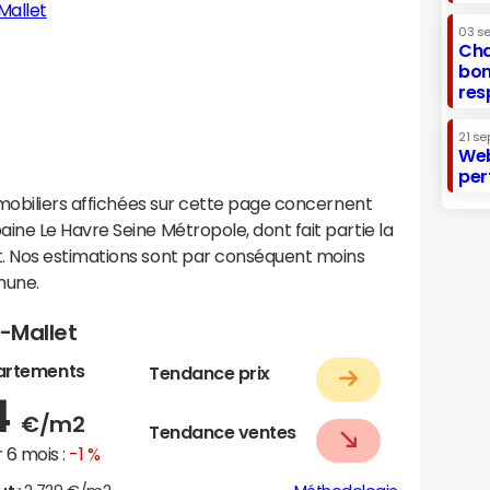
Mallet
03 s
Cha
bon
res
21 se
Web
per
mobiliers affichées sur cette page concernent
ne Le Havre Seine Métropole, dont fait partie la
 Nos estimations sont par conséquent moins
mune.
a-Mallet
artements
Tendance prix
4
€/m2
Tendance ventes
 6 mois :
-1 %