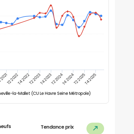
 2021
T2 2025
T4 2023
T2 2022
T4 2025
T2 2024
T4 2022
T4 2024
T2 2023
eville-la-Mallet (CU Le Havre Seine Métropole)
neufs
Tendance prix