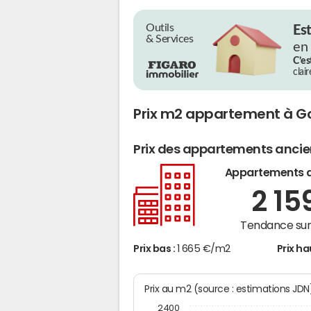
Outils
Es
& Services
en
C’es
clai
Prix m2 appartement à Go
Prix des appartements anci
Appartements 
2 15
Tendance sur 
Prix bas :
1 665 €/m2
Prix ha
Prix au m2 (source : estimations JD
2400