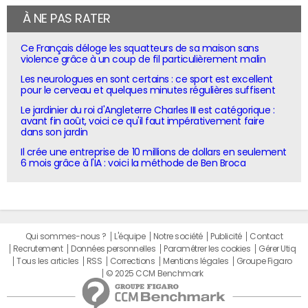
À NE PAS RATER
Ce Français déloge les squatteurs de sa maison sans
violence grâce à un coup de fil particulièrement malin
Les neurologues en sont certains : ce sport est excellent
pour le cerveau et quelques minutes régulières suffisent
Le jardinier du roi d'Angleterre Charles III est catégorique :
avant fin août, voici ce qu'il faut impérativement faire
dans son jardin
Il crée une entreprise de 10 millions de dollars en seulement
6 mois grâce à l'IA : voici la méthode de Ben Broca
Qui sommes-nous ?
L'équipe
Notre société
Publicité
Contact
Recrutement
Données personnelles
Paramétrer les cookies
Gérer Utiq
Tous les articles
RSS
Corrections
Mentions légales
Groupe Figaro
© 2025 CCM Benchmark