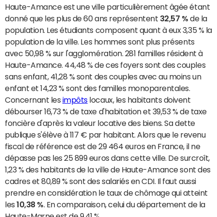
Haute-Amance est une ville particulièrement âgée étant
donné que les plus de 60 ans représentent
32,57 %
de la
population. Les étudiants composent quant à eux 3,35 % la
population de la ville. Les hommes sont plus présents
avec 50,98 % sur l'agglomération. 281 familles résident à
Haute-Amance. 44,48 % de ces foyers sont des couples
sans enfant, 41,28 % sont des couples avec au moins un
enfant et 14,23 % sont des familles monoparentales.
Concernant les
impôts
locaux, les habitants doivent
débourser 16,73 % de taxe d'habitation et 39,53 % de taxe
foncière d'après la valeur locative des biens. Sa dette
publique s'élève à 117 € par habitant. Alors que le revenu
fiscal de référence est de 29 464 euros en France, il ne
dépasse pas les 25 899 euros dans cette ville. De surcroît,
1,23 % des habitants de la ville de Haute-Amance sont des
cadres et 80,89 % sont des salariés en CDI. Il faut aussi
prendre en considération le taux de chômage qui atteint
les
10,38 %
. En comparaison, celui du département de la
Haute-Marne est de 9,41 %.