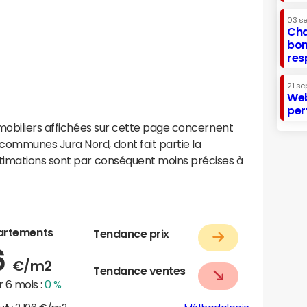
03 s
Cha
bon
res
21 se
Web
per
mobiliers affichées sur cette page concernent
ommunes Jura Nord, dont fait partie la
timations sont par conséquent moins précises à
artements
Tendance prix
6
€/m2
Tendance ventes
 6 mois :
0 %