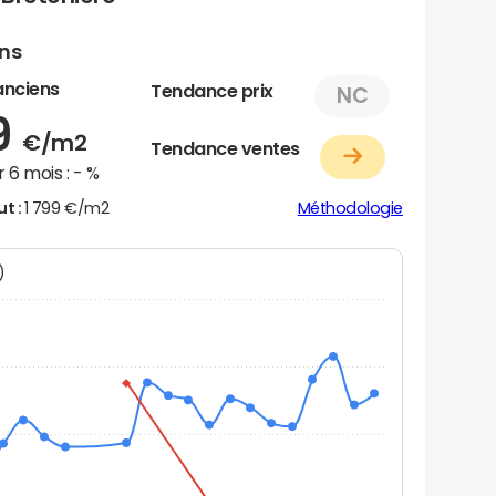
ens
anciens
Tendance prix
NC
9
€/m2
Tendance ventes
 6 mois :
- %
ut :
1 799 €/m2
Méthodologie
N)