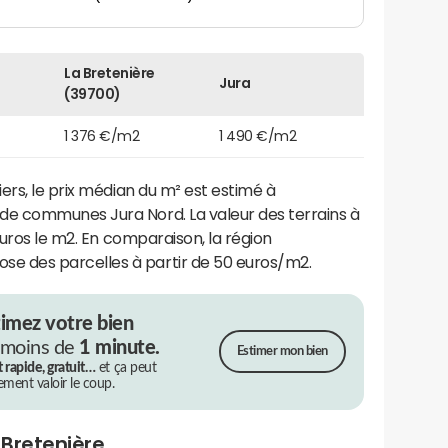
La Bretenière
Jura
(39700)
1 376 €/m2
1 490 €/m2
ers, le prix médian du m² est estimé à
 communes Jura Nord. La valeur des terrains à
euros le m2. En comparaison, la région
 des parcelles à partir de 50 euros/m2.
timez votre bien
 moins de
1 minute.
Estimer mon bien
t rapide, gratuit…
et ça peut
rement valoir le coup.
 Bretenière