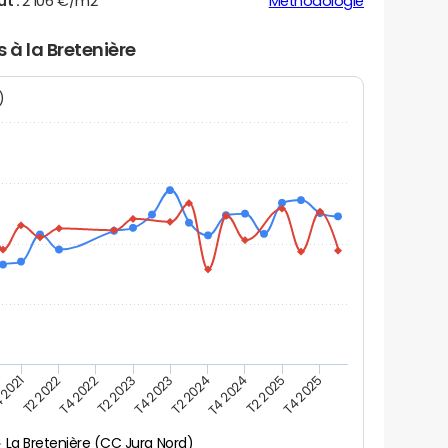
ut :
2 106 €/m2
Méthodologie
 à la Bretenière
N)
 2021
T2 2025
T4 2023
T2 2022
T4 2025
T2 2024
T4 2022
T4 2024
T2 2023
La Bretenière (CC Jura Nord)