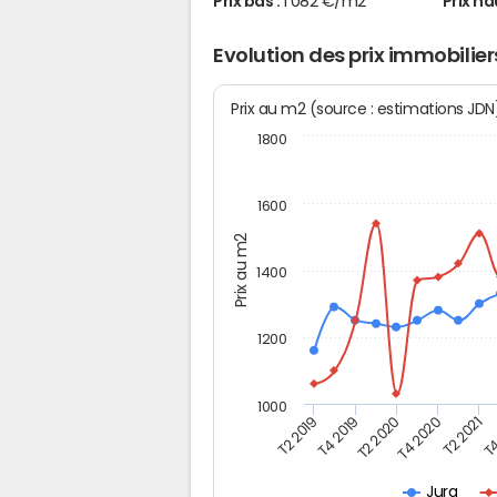
Prix bas :
1 082 €/m2
Prix ha
Evolution des prix immobiliers
Prix au m2 (source : estimations JD
1800
1600
Prix au m2
1400
1200
1000
T4
T2 2020
T4 2020
T2 2019
T2 2021
T4 2019
Jura