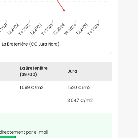
 2021
T2 2025
T4 2023
T2 2022
T4 2025
T2 2024
T4 2022
T4 2024
T2 2023
La Bretenière (CC Jura Nord)
La Bretenière
Jura
(39700)
1 099 €/m2
1 520 €/m2
3 047 €/m2
directement par e-mail.