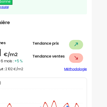
abonne
tialité
nière
nes
Tendance prix
1
€/m2
Tendance ventes
6 mois :
+5 %
ut :
2 102 €/m2
Méthodologie
N)