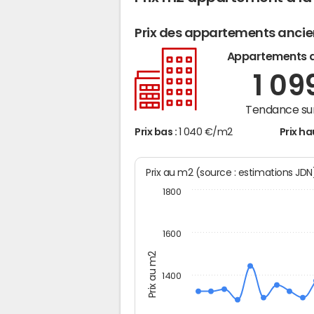
Prix des appartements anci
Appartements 
1 09
Tendance sur
Prix bas :
1 040 €/m2
Prix ha
Prix au m2 (source : estimations JD
1800
1600
Prix au m2
1400