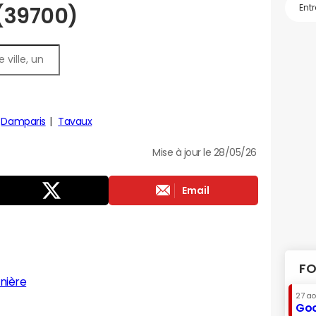
 (39700)
Damparis
Tavaux
Mise à jour le 28/05/26
Email
FO
nière
27 a
Goo