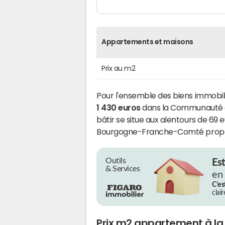
Appartements et maisons
Prix au m2
Pour l'ensemble des biens immobili
1 430 euros
dans la Communauté de
bâtir se situe aux alentours de 69 
Bourgogne-Franche-Comté propose
Outils
Es
& Services
en
C’es
clai
Prix m2 appartement à la