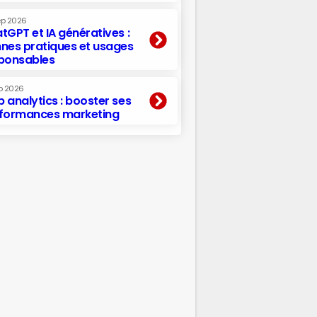
ep 2026
tGPT et IA génératives :
nes pratiques et usages
ponsables
p 2026
 analytics : booster ses
formances marketing