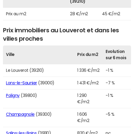
(39210)
Prix au m2
28 €/m2
45 €/m2
Prix immobiliers au Louverot et dans les
villes proches
Evolution
Ville
Prix du m2
sur 6 mois
Le Louverot (39210)
1 336 €/m2
-1 %
Lons-le-Saunier
(39000)
1 431 €/m2
-7 %
Poligny
(39800)
1 290
-1 %
€/m2
Champagnole
(39300)
1 606
-5 %
€/m2
Salins-les-Bains
(39110)
820 €/m2
nc