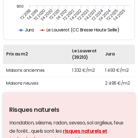
800
T4 2021
T2 2025
T2 2019
T4 2022
T2 2020
T4 2023
T2 2021
T4 2024
T2 2022
T4 2025
T4 2019
T2 2023
T4 2020
T2 2024
Le Louverot (CC Bresse Haute Seille)
Jura
Le Louverot
Prix au m2
Jura
(39210)
Maisons anciennes
1 332 €/m2
1 493 €/m2
Maisons neuves
2 495 €/m2
Risques naturels
Inondation, séisme, radon, seveso, sol argileux, feux
de forêt... quels sont les
risques naturels et