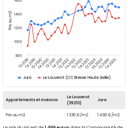
1600
Prix au m2
1400
1200
1000
800
T4 2021
T2 2025
T2 2019
T4 2022
T2 2020
T4 2023
T2 2021
T4 2024
T2 2022
T4 2025
T4 2019
T2 2023
T4 2020
T2 2024
Le Louverot (CC Bresse Haute Seille)
Jura
Le Louverot
Appartements et maisons
Jura
(39210)
Prix au m2
1 336 €/m2
1 490 €/m2
Le prix du m² est de
1 499 euros
dans la Communauté de