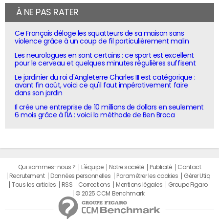
À NE PAS RATER
Ce Français déloge les squatteurs de sa maison sans
violence grâce à un coup de fil particulièrement malin
Les neurologues en sont certains : ce sport est excellent
pour le cerveau et quelques minutes régulières suffisent
Le jardinier du roi d'Angleterre Charles III est catégorique :
avant fin août, voici ce qu'il faut impérativement faire
dans son jardin
Il crée une entreprise de 10 millions de dollars en seulement
6 mois grâce à l'IA : voici la méthode de Ben Broca
Qui sommes-nous ?
L'équipe
Notre société
Publicité
Contact
Recrutement
Données personnelles
Paramétrer les cookies
Gérer Utiq
Tous les articles
RSS
Corrections
Mentions légales
Groupe Figaro
© 2025 CCM Benchmark