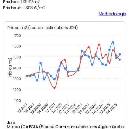
Prix bas :
1 131 €/m2
Prix haut :
1 808 €/m2
Méthodologie
Prix au m2 (source : estimations JDN)
1700
1600
1500
Prix au m2
1400
1300
1200
1100
T4 2021
T2 2025
T2 2021
T4 2024
T4 2020
T2 2024
T2 2020
T4 2023
T4 2019
T2 2023
T2 2019
T4 2022
T2 2022
T4 2025
Jura
Moiron (CA ECLA (Espace Communautaire Lons Agglomération)