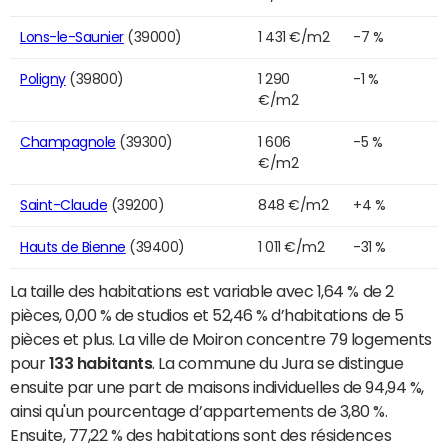
Lons-le-Saunier
(39000)
1 431 €/m2
-7 %
Poligny
(39800)
1 290
-1 %
€/m2
Champagnole
(39300)
1 606
-5 %
€/m2
Saint-Claude
(39200)
848 €/m2
+4 %
Hauts de Bienne
(39400)
1 011 €/m2
-31 %
La taille des habitations est variable avec 1,64 % de 2
pièces, 0,00 % de studios et 52,46 % d’habitations de 5
pièces et plus. La ville de Moiron concentre 79 logements
pour
133 habitants
. La commune du Jura se distingue
ensuite par une part de maisons individuelles de 94,94 %,
ainsi qu'un pourcentage d’appartements de 3,80 %.
Ensuite, 77,22 % des habitations sont des résidences