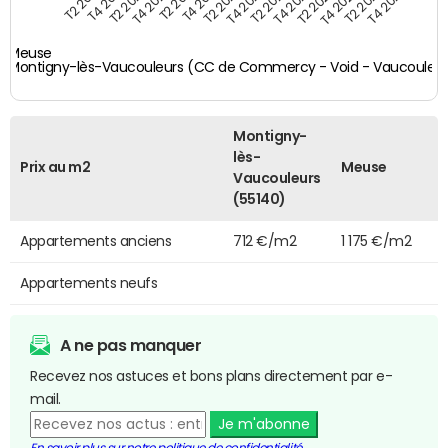
T4 2021
T2 2025
T2 2019
T4 2022
T2 2020
T4 2023
T2 2021
T4 2024
T2 2022
T4 2025
T4 2019
T2 2023
T4 2020
T2 2024
Meuse
Montigny-lès-Vaucouleurs (CC de Commercy - Void - Vaucouleur
Montigny-
lès-
Prix au m2
Meuse
Vaucouleurs
(55140)
Appartements anciens
712 €/m2
1 175 €/m2
Appartements neufs
A ne pas manquer
Recevez nos astuces et bons plans directement par e-
mail.
Je m'abonne
En savoir plus sur notre politique de confidentialité