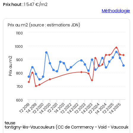
Prix haut :
1 547 €/m2
Méthodologie
Prix au m2 (source : estimations JDN)
1100
1000
Prix au m2
900
800
700
600
T4 2021
T2 2025
T2 2019
T4 2022
T2 2020
T4 2023
T2 2021
T4 2024
T2 2022
T4 2025
T4 2019
T2 2023
T4 2020
T2 2024
Meuse
Montigny-lès-Vaucouleurs (CC de Commercy - Void - Vaucouleur