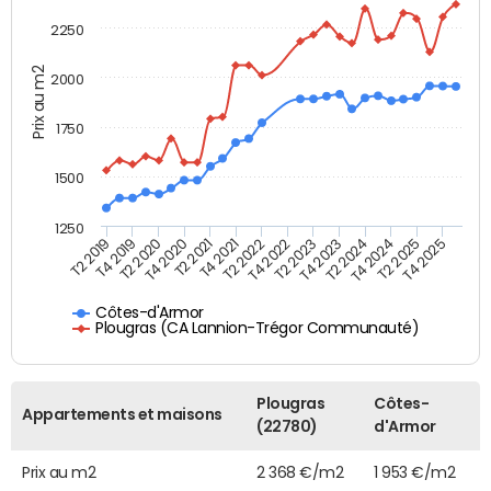
2250
Prix au m2
2000
1750
1500
1250
T4 2021
T2 2025
T2 2019
T4 2022
T2 2020
T4 2023
T2 2021
T4 2024
T2 2022
T4 2025
T4 2019
T2 2023
T4 2020
T2 2024
Côtes-d'Armor
Plougras (CA Lannion-Trégor Communauté)
Plougras
Côtes-
Appartements et maisons
(22780)
d'Armor
Prix au m2
2 368 €/m2
1 953 €/m2