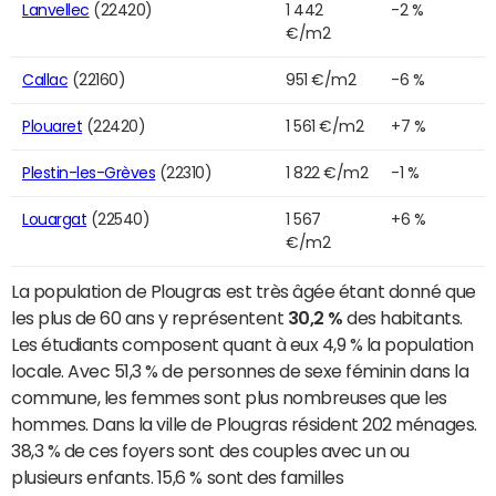
Lanvellec
(22420)
1 442
-2 %
€/m2
Callac
(22160)
951 €/m2
-6 %
Plouaret
(22420)
1 561 €/m2
+7 %
Plestin-les-Grèves
(22310)
1 822 €/m2
-1 %
Louargat
(22540)
1 567
+6 %
€/m2
La population de Plougras est très âgée étant donné que
les plus de 60 ans y représentent
30,2 %
des habitants.
Les étudiants composent quant à eux 4,9 % la population
locale. Avec 51,3 % de personnes de sexe féminin dans la
commune, les femmes sont plus nombreuses que les
hommes. Dans la ville de Plougras résident 202 ménages.
38,3 % de ces foyers sont des couples avec un ou
plusieurs enfants. 15,6 % sont des familles