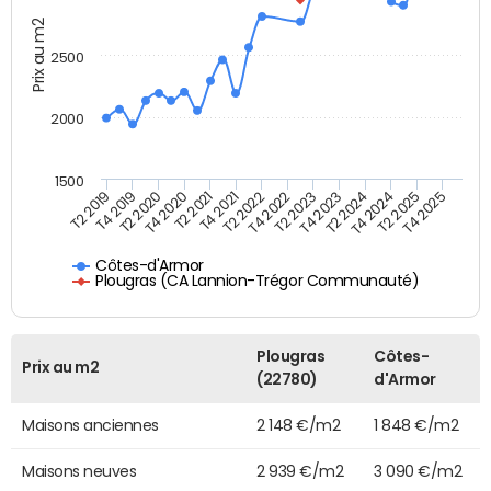
Prix au m2
2500
2000
1500
T4 2021
T2 2025
T2 2019
T4 2022
T2 2020
T4 2023
T2 2021
T4 2024
T2 2022
T4 2025
T4 2019
T2 2023
T4 2020
T2 2024
Côtes-d'Armor
Plougras (CA Lannion-Trégor Communauté)
Plougras
Côtes-
Prix au m2
(22780)
d'Armor
Maisons anciennes
2 148 €/m2
1 848 €/m2
Maisons neuves
2 939 €/m2
3 090 €/m2