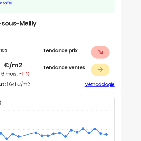
tialité
-sous-Meilly
nes
Tendance prix
8
€/m2
Tendance ventes
6 mois :
-11 %
ut :
1 641 €/m2
Méthodologie
N)