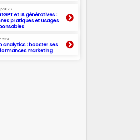
ep 2026
tGPT et IA génératives :
nes pratiques et usages
ponsables
p 2026
 analytics : booster ses
formances marketing