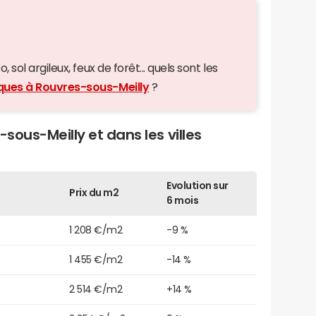
 sol argileux, feux de forêt... quels sont les
iques à Rouvres-sous-Meilly
?
-sous-Meilly et dans les villes
Evolution sur
Prix du m2
6 mois
1 208 €/m2
-9 %
1 455 €/m2
-14 %
2 514 €/m2
+14 %