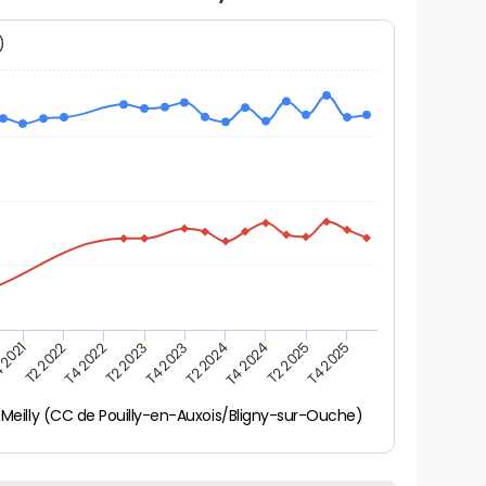
N)
 2021
T2 2025
T4 2023
T2 2022
T4 2025
T2 2024
T4 2022
T4 2024
T2 2023
Meilly (CC de Pouilly-en-Auxois/Bligny-sur-Ouche)