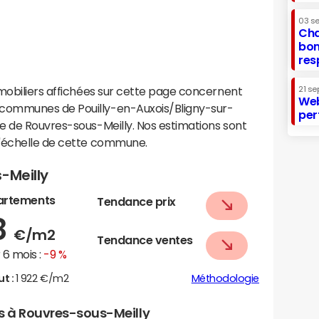
03 s
Cha
bon
res
mobiliers affichées sur cette page concernent
21 se
Web
communes de Pouilly-en-Auxois/Bligny-sur-
per
e de Rouvres-sous-Meilly. Nos estimations sont
l'échelle de cette commune.
-Meilly
artements
Tendance prix
8
€/m2
Tendance ventes
6 mois :
-9 %
ut :
1 922 €/m2
Méthodologie
rs à Rouvres-sous-Meilly