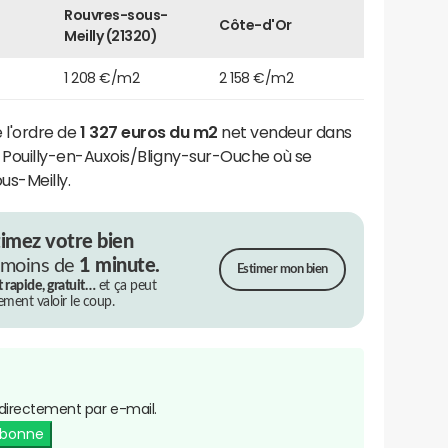
Rouvres-sous-
Côte-d'Or
Meilly (21320)
1 208 €/m2
2 158 €/m2
e l'ordre de
1 327 euros du m2
net vendeur dans
uilly-en-Auxois/Bligny-sur-Ouche où se
s-Meilly.
timez votre bien
 moins de
1 minute.
Estimer mon bien
t rapide, gratuit…
et ça peut
rement valoir le coup.
directement par e-mail.
abonne