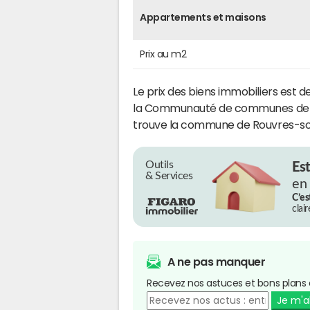
Appartements et maisons
Prix au m2
Le prix des biens immobiliers est d
la Communauté de communes de Po
trouve la commune de Rouvres-sou
Outils
Es
& Services
en
C’es
clai
A ne pas manquer
Recevez nos astuces et bons plans 
Je m'