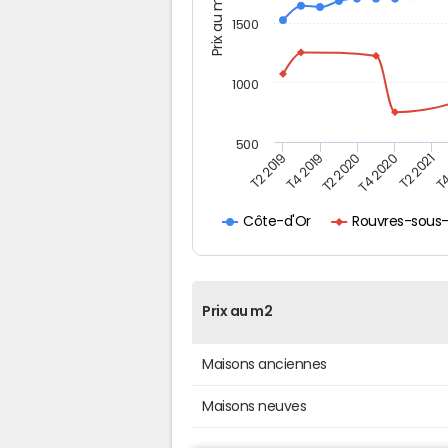
Prix au m2
1500
1000
500
T4
T2 2020
T4 2020
T2 2019
T2 2021
T4 2019
Rouvres-sous-
Côte-d'Or
Prix au m2
Maisons anciennes
Maisons neuves