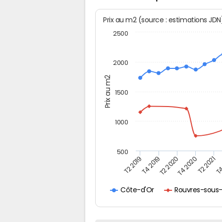
Prix au m2 (source : estimations JD
2500
2000
Prix au m2
1500
1000
500
T4
T2 2020
T4 2020
T2 2019
T2 2021
T4 2019
Rouvres-sous-
Côte-d'Or