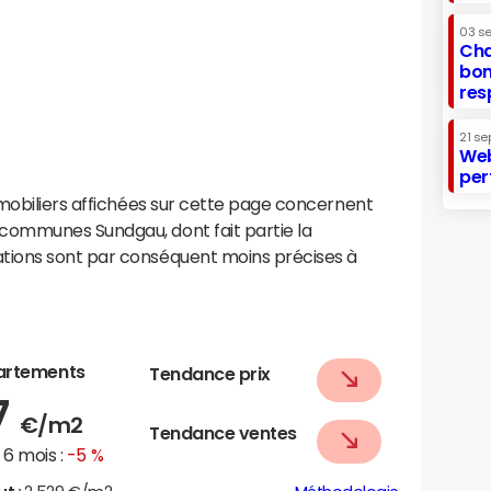
03 s
Cha
bon
res
21 se
Web
per
mobiliers affichées sur cette page concernent
ommunes Sundgau, dont fait partie la
ions sont par conséquent moins précises à
artements
Tendance prix
7
€/m2
Tendance ventes
6 mois :
-5 %