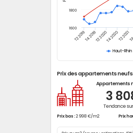
1800
1600
T4
T2 2020
T4 2020
T2 2019
T2 2021
T4 2019
Haut-Rhin
Prix des appartements neufs
Appartements 
3 8
Tendance sur
Prix bas :
2 998 €/m2
Prix ha