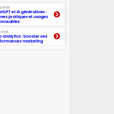
ep 2026
tGPT et IA génératives :
nes pratiques et usages
ponsables
p 2026
 analytics : booster ses
formances marketing