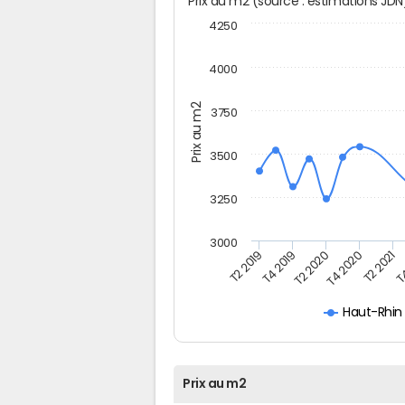
Prix au m2 (source : estimations JD
4250
4000
Prix au m2
3750
3500
3250
3000
T2 2019
T4 2019
T2 2020
T4 2020
T2 2021
T4
Haut-Rhin
Prix au m2