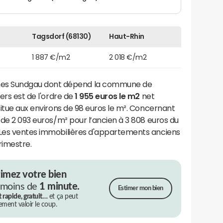
Tagsdorf (68130)
Haut-Rhin
1 887 €/m2
2 018 €/m2
s Sundgau dont dépend la commune de
iers est de l'ordre de
1 955 euros le m2
net
 situe aux environs de 98 euros le m². Concernant
e de 2 093 euros/m² pour l’ancien à 3 808 euros du
 Les ventes immobilières d'appartements anciens
rimestre.
timez votre bien
 moins de
1 minute.
Estimer mon bien
t rapide, gratuit…
et ça peut
rement valoir le coup.