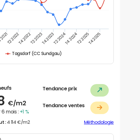
 2021
T2 2025
T4 2023
T2 2022
T4 2025
T2 2024
T4 2022
T4 2024
T2 2023
Tagsdorf (CC Sundgau)
neufs
Tendance prix
08
€/m2
Tendance ventes
 6 mois :
+1 %
ut :
4 114 €/m2
Méthodologie