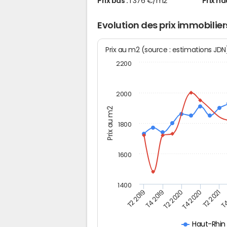
Prix bas :
1 376 €/m2
Prix ha
Evolution des prix immobilie
Prix au m2 (source : estimations JD
2200
2000
Prix au m2
1800
1600
1400
T4
T4 2019
T2 2021
T2 2019
T4 2020
T2 2020
Haut-Rhin