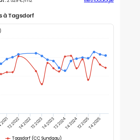
ut :
2 529 €/m2
Méthodologie
rs à Tagsdorf
N)
 2021
T2 2025
T2 2023
T4 2024
T4 2022
T2 2024
T2 2022
T4 2025
T4 2023
Tagsdorf (CC Sundgau)