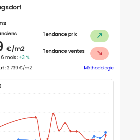
agsdorf
ens
anciens
Tendance prix
9
€/m2
Tendance ventes
6 mois :
+3 %
ut :
2 739 €/m2
Méthodologie
N)