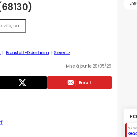
 (68130)
h
Brunstatt-Didenheim
Sierentz
Mise à jour le 28/05/26
Email
FO
rf
27 a
Goo