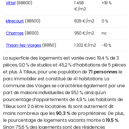
Vittel
(88800)
1 458
+19 %
€/m2
Mirecourt
(88500)
829 €/m2
0 %
Charmes
(88130)
950 €/m2
nc
Thaon-les-Vosges
(88150)
1 202 €/m2
-10 %
La superficie des logements est variée avec 19,4 % de 3
pièces, 0,0 % de studios et 45,2 % d’habitations de 5 pièces
et plus. À Tilleux, pour une population de
71 personnes
le
parc immobilier est constitué de 41 habitations. La
commune des Vosges se caractérise également par une
part de maisons individuelles de 95,1 %, ainsi qu'un
pourcentage d’appartements de 4,9 %. Les habitants de
Tilleux sont 2 à être locataires. Ils sont autrement dit
moins nombreux que les
90,3 %
de propriétaires. De plus,
le pourcentage de logements vacants monte à
19,5 %
.
Sinon 75,6 % des logements sont des résidences