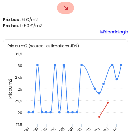
Prix bas :
16 €/m2
Prix haut :
50 €/m2
Méthodologie
Prix au m2 (source : estimations JDN)
32,5
30
27,5
Prix au m2
25
22,5
20
17,5