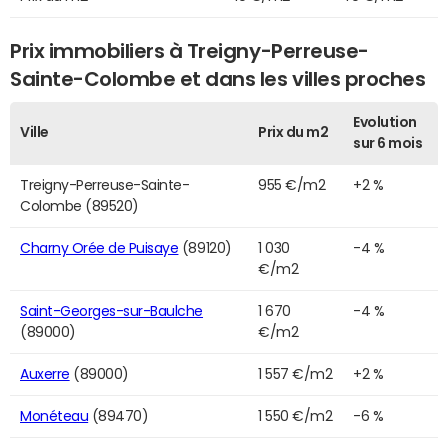
Prix immobiliers à Treigny-Perreuse-
Sainte-Colombe et dans les villes proches
Evolution
Ville
Prix du m2
sur 6 mois
Treigny-Perreuse-Sainte-
955 €/m2
+2 %
Colombe (89520)
Charny Orée de Puisaye
(89120)
1 030
-4 %
€/m2
Saint-Georges-sur-Baulche
1 670
-4 %
(89000)
€/m2
Auxerre
(89000)
1 557 €/m2
+2 %
Monéteau
(89470)
1 550 €/m2
-6 %