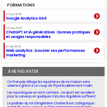
FORMATIONS
27 aoû 2026
Google Analytics GA4
03 sep 2026
ChatGPT et IA génératives : bonnes pratiques
et usages responsables
21 sep 2026
Web analytics : booster ses performances
marketing
À NE PAS RATER
Ce Français déloge les squatteurs de sa maison sans
violence grâce à un coup de fil particulièrement malin
Les neurologues en sont certains : ce sport est excellent
pour le cerveau et quelques minutes régulières suffisent
Le jardinier du roi d'Angleterre Charles III est catégorique :
avant fin août, voici ce qu'il faut impérativement faire