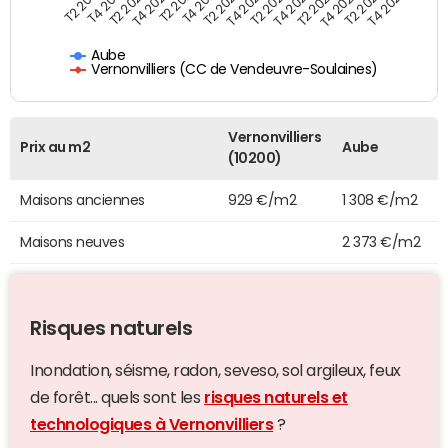
T4 2021
T2 2025
T2 2019
T4 2022
T2 2020
T4 2023
T2 2021
T4 2024
T2 2022
T4 2025
T4 2019
T2 2023
T4 2020
T2 2024
Aube
Vernonvilliers (CC de Vendeuvre-Soulaines)
Vernonvilliers
Prix au m2
Aube
(10200)
Maisons anciennes
929 €/m2
1 308 €/m2
Maisons neuves
2 373 €/m2
Risques naturels
Inondation, séisme, radon, seveso, sol argileux, feux
de forêt... quels sont les
risques naturels et
technologiques à Vernonvilliers
?