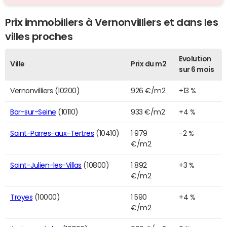
Prix immobiliers à Vernonvilliers et dans les
villes proches
Evolution
Ville
Prix du m2
sur 6 mois
Vernonvilliers (10200)
926 €/m2
+13 %
Bar-sur-Seine
(10110)
933 €/m2
+4 %
Saint-Parres-aux-Tertres
(10410)
1 979
-2 %
€/m2
Saint-Julien-les-Villas
(10800)
1 892
+3 %
€/m2
Troyes
(10000)
1 590
+4 %
€/m2