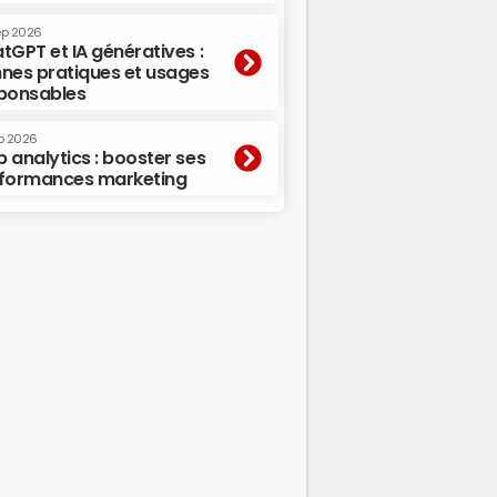
ep 2026
tGPT et IA génératives :
nes pratiques et usages
ponsables
p 2026
 analytics : booster ses
formances marketing