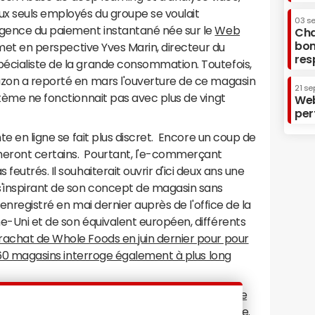
x seuls employés du groupe se voulait
03 s
igence du paiement instantané née sur le
Web
Cha
bon
, met en perspective Yves Marin, directeur du
res
écialiste de la grande consommation. Toutefois,
azon a reporté en mars l'ouverture de ce magasin
21 se
stème ne fonctionnait pas avec plus de vingt
Web
per
nte en ligne se fait plus discret. Encore un coup de
eront certains. Pourtant, l'e-commerçant
eutrés. Il souhaiterait ouvrir d'ici deux ans une
s'inspirant de son concept de magasin sans
 a enregistré en mai dernier auprès de l'office de la
e-Uni et de son équivalent européen, différents
 rachat de Whole Foods en juin dernier pour pour
 460 magasins interroge également à plus long
s moins qu'Amazon
a posé les bases de la grande
s retailers à s'intéresser au paiement sans caisse.