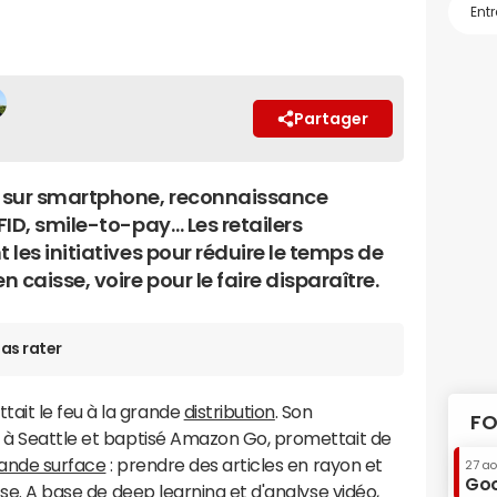
Partager
 sur smartphone, reconnaissance
RFID, smile-to-pay… Les retailers
t les initiatives pour réduire le temps de
 caisse, voire pour le faire disparaître.
as rater
ait le feu à la grande
distribution
. Son
FO
lé à Seattle et baptisé Amazon Go, promettait de
ande surface
: prendre des articles en rayon et
27 a
Goo
isse. A base de deep learning et d'analyse vidéo,