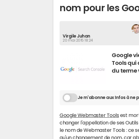
nom pour les Go
Virgile Juhan
20 mai 2015 18:24
Google vi
Tools qui
du terme 
Je m'abonne aux Infos à ne p
Google Webmaster Tools
est mort
changer l'appellation de ses Outi
le nom de Webmaster Tools : ce se
qu'un changement de nom, car ab