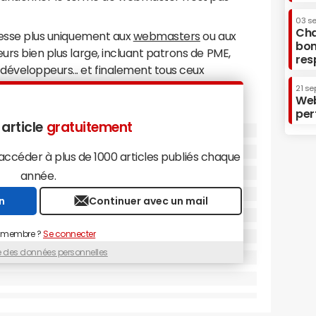
03 s
Cha
dresse plus uniquement aux
webmasters
ou aux
bon
urs bien plus large, incluant patrons de PME,
res
développeurs... et finalement tous ceux
rs pages Web sur Google.
21 se
Web
a deux semaines, le rapport phare de Google
per
de recherche" s'effaçait au profit d'un nouveau
 article
gratuitement
Une refonte qui a permis à l'outil de gagner en
céder à plus de 1000 articles publiés chaque
surer l'évolution de la performance d'un site dans
année.
.
n
Continuer avec un mail
 membre ?
Se connecter
ue des données personnelles