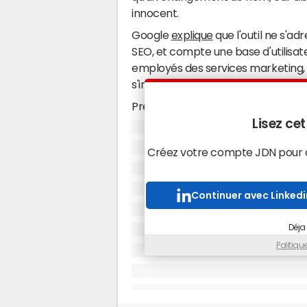
innocent.
Google
explique
que l'outil ne s'a
SEO, et compte une base d'utilisate
employés des services marketing, 
s'intéressant à la visibilité de leu
Prémices de ce changement : il y 
webmaster tools appelé "Requêtes 
Lisez cet
baptisé "Analyse de la recherche". 
Créez votre compte JDN pour ac
efficacité et en flexibilité pour me
les résultats remontés par Google
Continuer avec Linkedi
Lire aussi
Déja
Politiq