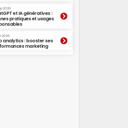
ep 2026
tGPT et IA génératives :
nes pratiques et usages
ponsables
p 2026
 analytics : booster ses
formances marketing