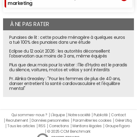
marketing
À NE PAS RATER
Punaises de lit : cette poudre ménagère à quelques euros
a tué 100% des punaises dans une étude
Eclipse du 12 août 2026 : les autorités déconseillent
l'observation aux moins de 3 ans, même équipés
Plus que deux mois pour la visiter : l'île d'Hydra est le paradis
du silence, voitures, motos et vélos y sont interdits
Pr. Alinka Greasley : "Pour les femmes de plus de 40 ans,
danser entretient la santé cardiovasculaire et l'équilibre
mental"
Qui sommes-nous ?
L'équipe
Notre société
Publicité
Contact
Recrutement
Données personnelles
Paramétrer les cookies
Gérer Utiq
Tous les articles
RSS
Corrections
Mentions légales
Groupe Figaro
© 2025 CCM Benchmark