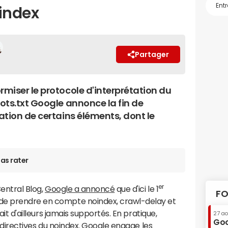
oindex
Partager
rmiser le protocole d'interprétation du
bots.txt Google annonce la fin de
tation de certains éléments, dont le
as rater
er
Central Blog,
Google a annoncé
que d'ici le 1
FO
de prendre en compte noindex, crawl-delay et
vait d'ailleurs jamais supportés. En pratique,
27 a
Goo
s directives du noindex.
Google
engage les