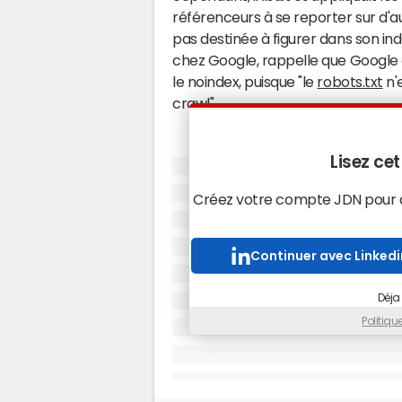
référenceurs à se reporter sur d'aut
pas destinée à figurer dans son in
chez Google, rappelle que Google a 
le noindex, puisque "le
robots.txt
n'e
crawl".
Lisez cet
Créez votre compte JDN pour ac
Continuer avec Linkedi
Déja
Politiq