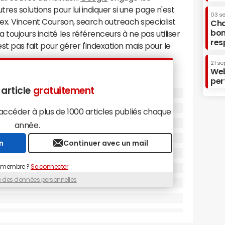
res solutions pour lui indiquer si une page n'est
03 s
dex. Vincent Courson, search outreach specialist
Cha
bon
toujours incité les référenceurs à ne pas utiliser
res
st pas fait pour gérer l'indexation mais pour le
21 se
Web
per
 article
gratuitement
céder à plus de 1000 articles publiés chaque
année.
n
Continuer avec un mail
 membre ?
Se connecter
ue des données personnelles