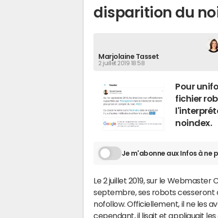
disparition du n
Marjolaine Tasset
2 juillet 2019 18:58
Pour unifo
fichier ro
l'interpré
noindex.
Je m'abonne aux Infos à ne p
Le 2 juillet 2019, sur le Webmaster 
septembre, ses robots cesseront 
nofollow. Officiellement, il ne les a
cependant, il lisait et appliquait le