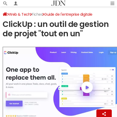
Web & Tech
Fiches
Guide de l'entreprise digitale
ClickUp : un outil de gestion
Gestion de projet
de projet "tout en un"
Antoine Crochet-Damais
18 novembre 2021 18:50