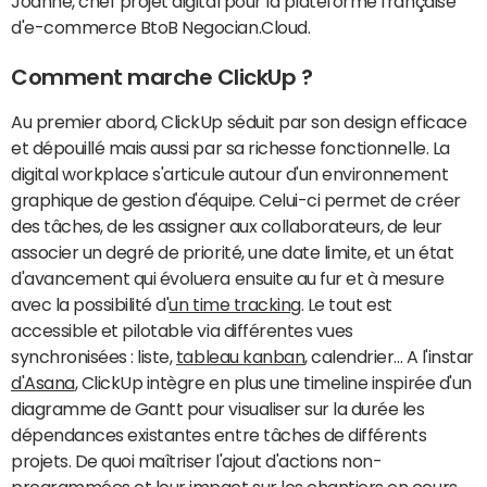
Joanne, chef projet digital pour la plateforme française
d'e-commerce BtoB Negocian.Cloud.
Comment marche ClickUp ?
Au premier abord, ClickUp séduit par son design efficace
et dépouillé mais aussi par sa richesse fonctionnelle. La
digital workplace s'articule autour d'un environnement
graphique de gestion d'équipe. Celui-ci permet de créer
des tâches, de les assigner aux collaborateurs, de leur
associer un degré de priorité, une date limite, et un état
d'avancement qui évoluera ensuite au fur et à mesure
avec la possibilité d'
un time tracking
. Le tout est
accessible et pilotable via différentes vues
synchronisées : liste,
tableau kanban
, calendrier... A l'instar
d'Asana
, ClickUp intègre en plus une timeline inspirée d'un
diagramme de Gantt pour visualiser sur la durée les
dépendances existantes entre tâches de différents
projets. De quoi maîtriser l'ajout d'actions non-
programmées et leur impact sur les chantiers en cours,