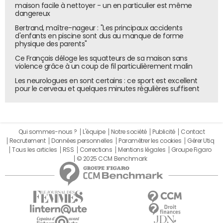
principaux de la NFT Factory : "La pédagogie auprès du
maison facile à nettoyer - un en particulier est même
dangereux
grand public, par des expositions et un dispositif d'accueil
avec des ateliers (…), des formations B-to-B, une
Bertrand, maître-nageur : "Les principaux accidents
d'enfants en piscine sont dus au manque de forme
demande formulée par des grands groupes comme des
physique des parents"
start-up et enfin, des résidences d'artiste", détaille Lucie-
Ce Français déloge les squatteurs de sa maison sans
Eléonore Riveron, laquelle annonce également une
violence grâce à un coup de fil particulièrement malin
possibilité "d'accompagnement de jeunes pousses et,
Les neurologues en sont certains : ce sport est excellent
plus tard, un incubateur."
pour le cerveau et quelques minutes régulières suffisent
"Nous voulons 40 millions de wallets en France"
La NFT Factory se veut également un espace de
Qui sommes-nous ?
L'équipe
Notre société
Publicité
Contact
conciliation entre le numérique et le physique et de
Recrutement
Données personnelles
Paramétrer les cookies
Gérer Utiq
rencontres entre les acteurs de l'écosystème français.
Tous les articles
RSS
Corrections
Mentions légales
Groupe Figaro
Ses membres, détenteurs d'un token dont le JDN a fait
© 2025 CCM Benchmark
l'acquisition
le 23 septembre dernier
, auront à ce titre
l'accès à un espace privilégié. Plus globalement, l'initiative
encore unique dans le monde répond à une volonté des
acteurs français du Web3 et crypto d'ancrer le pays
parmi les pionniers du secteur. "L'objectif n'est pas