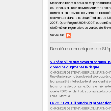
Stéphane Berlot a sous sa responsabilit
au Benelux au sein de MarkMonitor. Il est n
contrôler les activités de vente de la soc
des ventes dans le secteur IT telles que Si
2005), OpenPages (2005-2007) et dernièrem
diplômé en ingénierie des ventes de lUnivers
Suivre sur :
Dernières chroniques de Sté
Vulnérabilité aux cyberattaques :
domaine augmente le risque
Une étude internationale réalisée auprès 
leur propriété intellectuelle et leur identi
leurs noms de domaine. Dans le même temps
que le RGPD rendent plus complexe la pro
Faille
Marque
Le RGPD va-t-il rendre la protection 