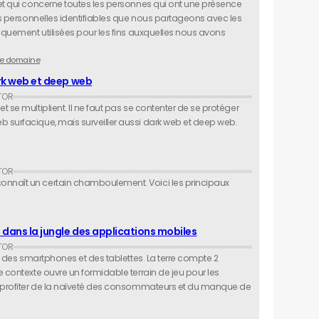
jet qui concerne toutes les personnes qui ont une présence
ées personnelles identifiables que nous partageons avec les
niquement utilisées pour les fins auxquelles nous avons
e domaine
ark web et deep web
 se multiplient. Il ne faut pas se contenter de se protéger
 surfacique, mais surveiller aussi dark web et deep web.
onnaît un certain chamboulement. Voici les principaux
 dans la jungle des applications mobiles
is des smartphones et des tablettes. La terre compte 2
e contexte ouvre un formidable terrain de jeu pour les
de profiter de la naïveté des consommateurs et du manque de