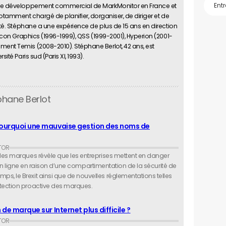
é le développement commercial de MarkMonitor en France et
otamment chargé de planifier, dorganiser, de diriger et de
iété. Stéphane a une expérience de plus de 15 ans en direction
licon Graphics (1996-1999), QSS (1999-2001), Hyperion (2001-
ent Temis (2008-2010). Stéphane Berlot, 42 ans, est
ité Paris sud (Paris XI, 1993).
phane Berlot
 pourquoi une mauvaise gestion des noms de
des marques révèle que les entreprises mettent en danger
té en ligne en raison d’une compartimentation de la sécurité de
, le Brexit ainsi que de nouvelles réglementations telles
tection proactive des marques.
de marque sur Internet plus difficile ?