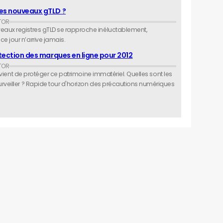
des nouveaux gTLD ?
eaux registres gTLD se rapproche inéluctablement,
e jour n’arrive jamais.
otection des marques en ligne pour 2012
convient de protéger ce patrimoine immatériel. Quelles sont les
urveiller ? Rapide tour d'horizon des précautions numériques