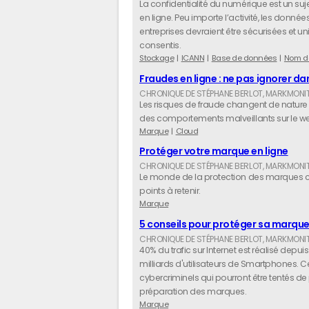
La confidentialité du numérique est un su
en ligne. Peu importe l’activité, les donn
entreprises devraient être sécurisées et u
consentis.
Stockage
ICANN
Base de données
Nom d
Fraudes en ligne : ne pas ignorer d
Les risques de fraude changent de nature et
des comportements malveillants sur le web
Marque
Cloud
Protéger votre marque en ligne
Le monde de la protection des marques c
points à retenir.
Marque
5 conseils pour protéger sa marque
40% du trafic sur Internet est réalisé depu
milliards d'utilisateurs de Smartphones. C
cybercriminels qui pourront être tentés 
préparation des marques.
Marque