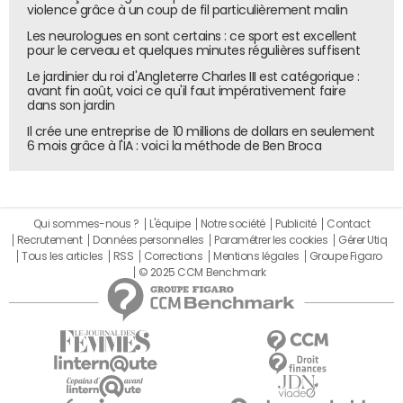
limité en comparaison avec les moyens déployés par les
violence grâce à un coup de fil particulièrement malin
États-Unis, où la R&D représentait 700 milliards de dollars
Les neurologues en sont certains : ce sport est excellent
en 2022, soit 3,57% du PIB. En France, ce taux plafonne à
pour le cerveau et quelques minutes régulières suffisent
2,22%, avec des crédits publics et privés atteignant
Le jardinier du roi d'Angleterre Charles III est catégorique :
60 milliards d'euros la même année.
avant fin août, voici ce qu'il faut impérativement faire
dans son jardin
Des chercheurs actuellement en poste aux États-Unis,
Il crée une entreprise de 10 millions de dollars en seulement
comme Pierre Gentine à Columbia, rappellent que la
6 mois grâce à l'IA : voici la méthode de Ben Broca
liberté académique ne suffit pas si les moyens ne suivent
pas. Son laboratoire, encore financé à hauteur de cinq
millions d'euros par an, emploie cinquante personnes. Il
préfère maintenir ses activités actuelles malgré un
Qui sommes-nous ?
L'équipe
Notre société
Publicité
Contact
Recrutement
Données personnelles
Paramétrer les cookies
Gérer Utiq
intérêt personnel pour la France.
Tous les articles
RSS
Corrections
Mentions légales
Groupe Figaro
Outre les écarts de budget, les différences salariales, les
© 2025 CCM Benchmark
régimes de retraite ou les démarches administratives
jouent aussi un rôle dissuasif. Certains scientifiques, à
l'image de David Fidock, professeur de microbiologie à
Columbia, envisagent des solutions intermédiaires. Il
projette un détachement partiel, avec une présence