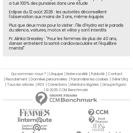
a tué 100% des punaises dans une étude
Capgemini prévoit un impact immédiat sur ses revenus
Eclipse du 12 août 2026 : les autorités déconseillent
et sur sa marge opérationnelle. Le groupe indique que
l'observation aux moins de 3 ans, même équipés
cette acquisition devrait entraîner une hausse de 4% de
Plus que deux mois pour la visiter : l'île d'Hydra est le paradis
du silence, voitures, motos et vélos y sont interdits
son bénéfice par action dès 2026, avant synergies, et de
7% en 2027 une fois les synergies intégrées.
Pr. Alinka Greasley : "Pour les femmes de plus de 40 ans,
danser entretient la santé cardiovasculaire et l'équilibre
Les orientations financières de Capgemini pour l'année en
mental"
cours restent inchangées. L'entreprise envisage d'utiliser
les compétences de WNS pour créer un pôle de conseil
orienté vers l'IA générative et agentique, capable
Qui sommes-nous ?
L'équipe
Notre société
Publicité
Contact
d'accompagner les entreprises dans l'adaptation de
Recrutement
Données personnelles
Paramétrer les cookies
Gérer Utiq
leurs processus métiers.
Tous les articles
RSS
Corrections
Mentions légales
Groupe Figaro
© 2025 CCM Benchmark
Ce rachat intervient dans un contexte où les
investissements dans les technologies d'automatisation
et d'intelligence artificielle se multiplient. L'intégration de
WNS s'inscrit dans cette dynamique et permet à
Capgemini de structurer une offre dans les services
d'accompagnement à la transformation opérationnelle