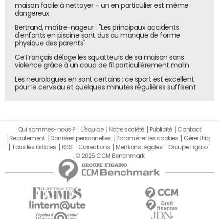
maison facile à nettoyer - un en particulier est même
Une partie du groupe LR s'était en effet publiquement
dangereux
opposée au projet de réforme des retraites en 2023. Le
Bertrand, maître-nageur : "Les principaux accidents
député Aurélien Pradié, qui siège désormais parmi les
d'enfants en piscine sont dus au manque de forme
non-inscrits, avait été la figure de proue de ce rejet du
physique des parents"
texte macroniste. Le 20 mars 2023, une motion de
Ce Français déloge les squatteurs de sa maison sans
violence grâce à un coup de fil particulièrement malin
censure, déposée par le groupe LIOT à la suite du
passage en force de la réforme, avait récolté 278 voix,
Les neurologues en sont certains : ce sport est excellent
pour le cerveau et quelques minutes régulières suffisent
dont 19 étaient venues de LR.
Cependant, même les députés de droite opposés à la
réforme des retraites pourraient refuser de voter un
texte qui a été déposé par La France insoumise, leur
Qui sommes-nous ?
L'équipe
Notre société
Publicité
Contact
Recrutement
Données personnelles
Paramétrer les cookies
Gérer Utiq
adversaire politique le plus direct. Et quand bien
Tous les articles
RSS
Corrections
Mentions légales
Groupe Figaro
même une vingtaine d'entre eux déciderait de le soutenir,
© 2025 CCM Benchmark
en chœur avec les 21 députés du groupe LIOT et une
poignée de députés divers gauche, le compte n'y serait
toujours pas. C'est donc bien le Rassemblement national
qui devrait permettre à la proposition de loi d'être
adoptée.