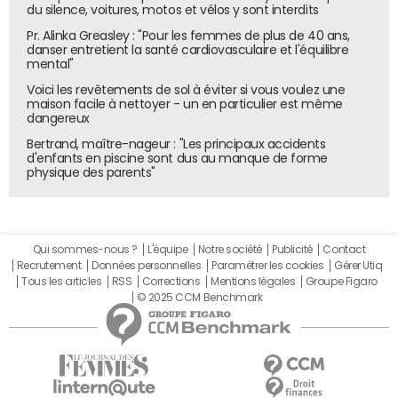
du silence, voitures, motos et vélos y sont interdits
8%). L’avance d’Edouard Philippe tient notamment à sa
Pr. Alinka Greasley : "Pour les femmes de plus de 40 ans,
"capacité à s’ancrer davantage dans des électorats plus
danser entretient la santé cardiovasculaire et l'équilibre
favorables au macronisme et de droite", analyse Frédéric
mental"
Dabi, directeur général opinion de l’Ifop.
Voici les revêtements de sol à éviter si vous voulez une
maison facile à nettoyer - un en particulier est même
Bruno Retailleau reste dans la course et s'installe
dangereux
confortablement entre 9% et 11% d'intentions de vote. Le
Bertrand, maître-nageur : "Les principaux accidents
président des Républicains est même crédité d'un
d'enfants en piscine sont dus au manque de forme
physique des parents"
flatteur 14% dans l'hypothèse où il se retrouverait face à
Marine Le Pen et Gabriel Attal. La candidature du maire
ex-LR de Cannes, David Lisnard (2%), ne menace pas
Bruno Retailleau, qui reste sept points au-dessus de son
Qui sommes-nous ?
L'équipe
Notre société
Publicité
Contact
ancien allié. A ce bloc de droite s'ajoute un courant
Recrutement
Données personnelles
Paramétrer les cookies
Gérer Utiq
souverainiste, incarné par Nicolas Dupont-Aignan, estimé
Tous les articles
RSS
Corrections
Mentions légales
Groupe Figaro
© 2025 CCM Benchmark
entre 2% et 3%.
Une gauche éclatée, Mélenchon en tête
A gauche, les divisions persistent. Jean-Luc Mélenchon