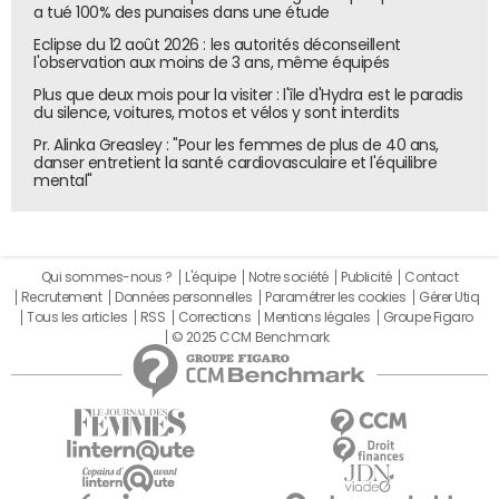
préservant les crédits "indispensables" notamment pour
a tué 100% des punaises dans une étude
répondre "aux besoins urgents en matière de canicule et
Eclipse du 12 août 2026 : les autorités déconseillent
de soutien aux crises".
l'observation aux moins de 3 ans, même équipés
Du côté de la Sécurité sociale, la dynamique des arrêts
Plus que deux mois pour la visiter : l'île d'Hydra est le paradis
du silence, voitures, motos et vélos y sont interdits
maladie est pointée du doigt, avec des dépenses
d’indemnités journalières ayant augmenté de 45% en
Pr. Alinka Greasley : "Pour les femmes de plus de 40 ans,
danser entretient la santé cardiovasculaire et l'équilibre
sept ans. Un mandat a été "confié aux partenaires
mental"
sociaux" de la commission en charge de ces dépenses "de
réaliser 800 millions d’euros de mesures de
redressement".
Qui sommes-nous ?
L'équipe
Notre société
Publicité
Contact
Ce nouvel effort budgétaire pourrait ne pas suffire à
Recrutement
Données personnelles
Paramétrer les cookies
Gérer Utiq
atteindre la cible de déficit de 5% du PIB pour 2026. Le
Tous les articles
RSS
Corrections
Mentions légales
Groupe Figaro
ministre de l’Economie, Roland Lescure, a déclaré :
© 2025 CCM Benchmark
"Evidemment, notre objectif de déficit public de 5% est
aujourd’hui difficile à atteindre. Nous ferons tout pour nous
en rapprocher au maximum". Le déficit était de 5,1% du PIB
en 2025.
La situation est d’autant plus tendue que le