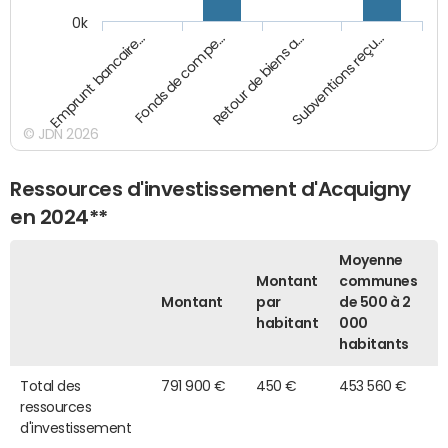
0k
Emprunt bancaire…
Fonds de compe…
Retour de biens a…
Subventions reçu…
© JDN 2026
Ressources d'investissement d'Acquigny
en 2024**
Moyenne
Montant
communes
Montant
par
de 500 à 2
habitant
000
habitants
Total des
791 900 €
450 €
453 560 €
ressources
d'investissement