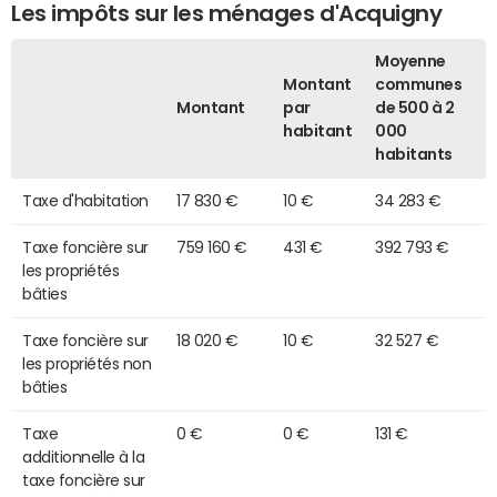
Les impôts sur les ménages d'Acquigny
Moyenne
Montant
communes
Montant
par
de 500 à 2
habitant
000
habitants
Taxe d'habitation
17 830 €
10 €
34 283 €
Taxe foncière sur
759 160 €
431 €
392 793 €
les propriétés
bâties
Taxe foncière sur
18 020 €
10 €
32 527 €
les propriétés non
bâties
Taxe
0 €
0 €
131 €
additionnelle à la
taxe foncière sur