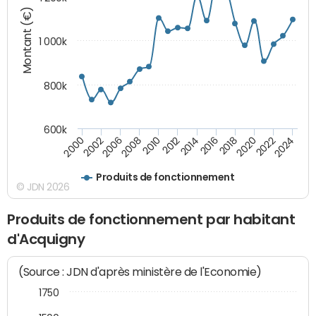
Montant (€)
1 000k
800k
600k
2012
2018
2024
2000
2008
2014
2020
2002
2010
2016
2022
2006
Produits de fonctionnement
© JDN 2026
Produits de fonctionnement par habitant
d'Acquigny
(Source : JDN d'après ministère de l'Economie)
1750