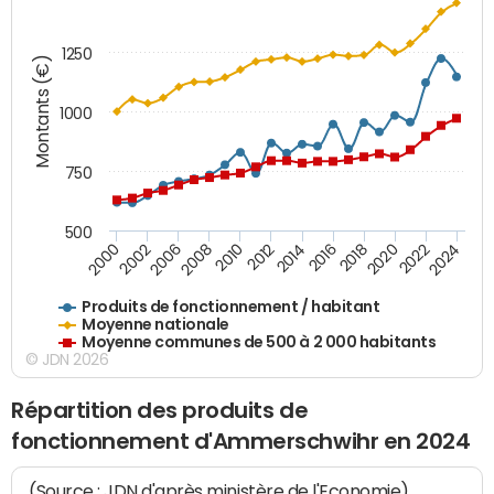
1250
Montants (€)
1000
750
500
2018
2002
2022
2008
2012
2016
2000
2020
2006
2024
2010
2014
Produits de fonctionnement / habitant
Moyenne nationale
Moyenne communes de 500 à 2 000 habitants
© JDN 2026
Répartition des produits de
fonctionnement d'Ammerschwihr en 2024
(Source : JDN d'après ministère de l'Economie)