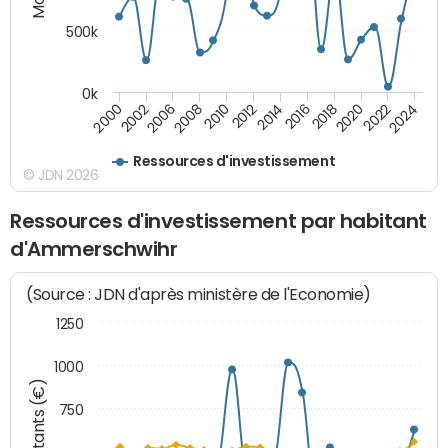
500k
0k
2014
2008
2000
2024
2018
2012
2006
2022
2016
2010
2002
2020
Ressources d'investissement
© JDN 2026
Ressources d'investissement par habitant
d'Ammerschwihr
(Source : JDN d'après ministère de l'Economie)
1250
1000
Montants (€)
750