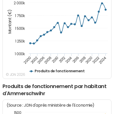
2 000k
Montant (€)
1 750k
1 500k
1 250k
1 000k
2014
2008
2000
2024
2018
2012
2006
2022
2016
2010
2002
2020
Produits de fonctionnement
© JDN 2026
Produits de fonctionnement par habitant
d'Ammerschwihr
(Source : JDN d'après ministère de l'Economie)
1500