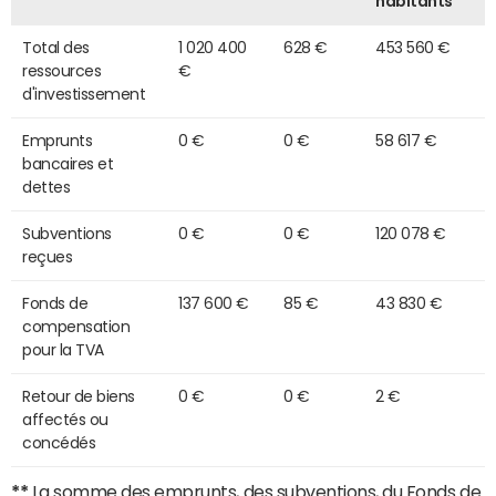
habitants
Total des
1 020 400
628 €
453 560 €
ressources
€
d'investissement
Emprunts
0 €
0 €
58 617 €
bancaires et
dettes
Subventions
0 €
0 €
120 078 €
reçues
Fonds de
137 600 €
85 €
43 830 €
compensation
pour la TVA
Retour de biens
0 €
0 €
2 €
affectés ou
concédés
**
La somme des emprunts, des subventions, du Fonds de