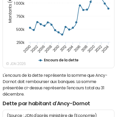
Montants (€)
1 000k
750k
500k
250k
2016
2014
2012
2010
2008
2006
2002
2000
2024
2022
2020
2018
Encours de la dette
© JDN 2026
L'encours de la dette représente la somme que Ancy-
Dornot doit rembourser aux banques. La somme
présentée ci-dessus représente l'encours total au 31
décembre.
Dette par habitant d'Ancy-Dornot
(Source : JDN d'après ministère de l'Economie)