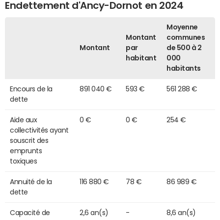
Endettement d'Ancy-Dornot en 2024
Moyenne
Montant
communes
Montant
par
de 500 à 2
habitant
000
habitants
Encours de la
891 040 €
593 €
561 288 €
dette
Aide aux
0 €
0 €
254 €
collectivités ayant
souscrit des
emprunts
toxiques
Annuité de la
116 880 €
78 €
86 989 €
dette
Capacité de
2,6 an(s)
-
8,6 an(s)