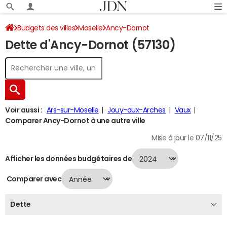
Budgets des villes
Moselle
Ancy-Dornot
Dette d'Ancy-Dornot (57130)
Dette au 31/12/2024
Voir aussi :
Ars-sur-Moselle
Jouy-aux-Arches
Vaux
Comparer Ancy-Dornot à une autre ville
Mise à jour le 07/11/25
Afficher les données budgétaires de
Comparer avec
Dette